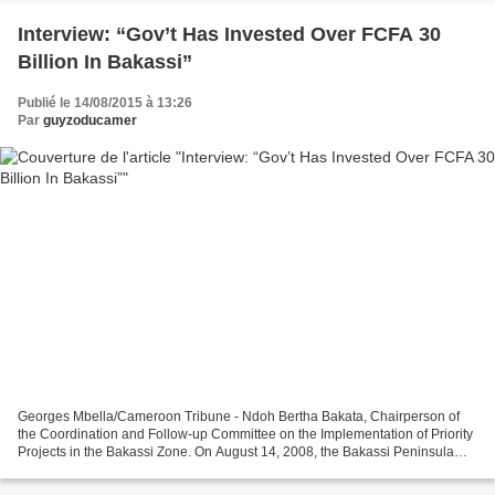
Interview: “Gov’t Has Invested Over FCFA 30
Billion In Bakassi”
Publié le 14/08/2015 à 13:26
Par
guyzoducamer
Georges Mbella/Cameroon Tribune - Ndoh Bertha Bakata, Chairperson of
the Coordination and Follow-up Committee on the Implementation of Priority
Projects in the Bakassi Zone. On August 14, 2008, the Bakassi Peninsula
was handed over to Cameroon by Nigeria....