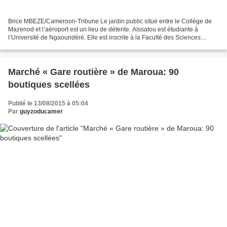
Brice MBEZE/Cameroon-Tribune Le jardin public situé entre le Collège de
Mazenod et l’aéroport est un lieu de détente. Aïssatou est étudiante à
l’Université de Ngaoundéré. Elle est inscrite à la Faculté des Sciences
juridiques et politiques, niveau 3....
Marché « Gare routière » de Maroua: 90
boutiques scellées
Publié le 13/08/2015 à 05:04
Par
guyzoducamer