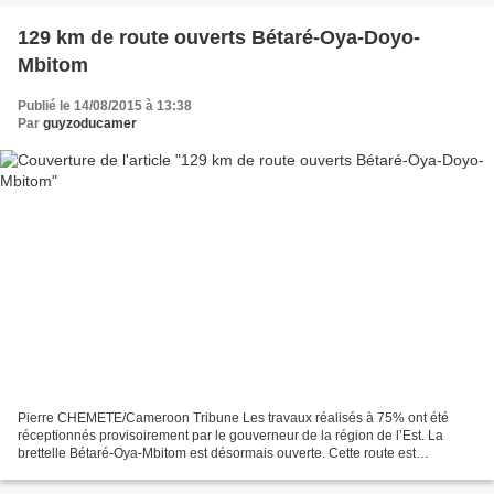
129 km de route ouverts Bétaré-Oya-Doyo-
Mbitom
Publié le 14/08/2015 à 13:38
Par
guyzoducamer
Pierre CHEMETE/Cameroon Tribune Les travaux réalisés à 75% ont été
réceptionnés provisoirement par le gouverneur de la région de l’Est. La
brettelle Bétaré-Oya-Mbitom est désormais ouverte. Cette route est
composée de 55 km en forêt et une zone de savane...