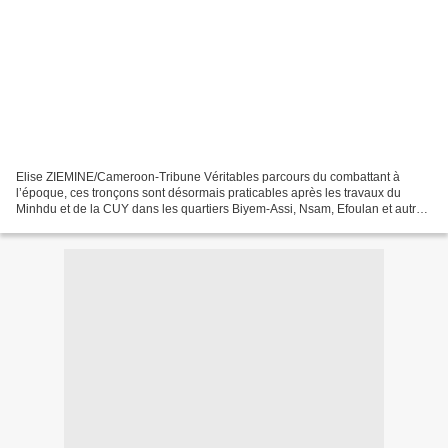
Elise ZIEMINE/Cameroon-Tribune Véritables parcours du combattant à
l’époque, ces tronçons sont désormais praticables après les travaux du
Minhdu et de la CUY dans les quartiers Biyem-Assi, Nsam, Efoulan et autres.
Du bitume en lieu et place d’énormes...