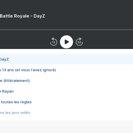
 Battle Royale - DayZ
 DayZ
 a 13 ans (et vous l'avez ignoré)
e (littéralement)
im Rayan
 toutes les règles
s les jeux vidéo
us choquant de Rockstar ? - Le scandale BULLY