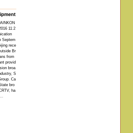
uipment
BAINKON
2016 11:2
cation
on Septem
ijing rece
utside Br
ans from
ant provid
ision broa
ndustry, S
Group. Ca
State bro
 CRTV, ha
...