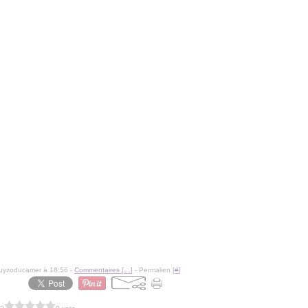
guyzoducamer à 18:56 -
Commentaires [
…
]
- Permalien [
#
]