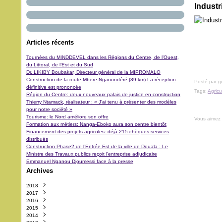
Industr
Articles récents
Tournées du MINDDEVEL dans les Régions du Centre, de l’Ouest,
du Littoral, de l’Est et du Sud
Dr. LIKIBY Boubakar, Directeur général de la MIPROMALO
Construction de la route Mbere-Ngaoundéré (89 km) La réception
Posté par 
définitive est prononcée
Tags:
Agricu
Région du Centre: deux nouveaux palais de justice en construction
Thierry Ntamack, réalisateur : « J’ai tenu à présenter des modèles
pour notre société »
Tourisme: le Nord améliore son offre
Vous aimez
Formation aux métiers: Nanga-Eboko aura son centre bientôt
Financement des projets agricoles: déjà 215 chèques services
distribués
Construction Phase2 de l’Entrée Est de la ville de Douala : Le
Ministre des Travaux publics reçoit l’entreprise adjudicaire
Emmanuel Nganou Djoumessi face à la presse
Archives
2018
2017
Octobre
(3)
2016
Septembre
Décembre
(42)
(5)
2015
Août
Novembre
Décembre
(11)
(31)
(29)
2014
Juillet
Octobre
Novembre
Décembre
(11)
(48)
(64)
(40)