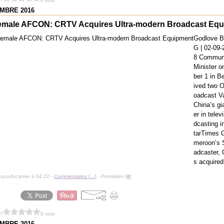
 ?
0 vote
MBRE 2016
emale AFCON: CRTV Acquires Ultra-modern Broadcast Eq
Godlove 
G | 02-09-
8 Communi
Minister 
ber 1 in Be
ived two O
oadcast V
China’s gi
er in telev
dcasting i
tarTimes 
meroon’s 
adcaster,
s acquired
guyzoducamer à 04:22 -
Commentaires [
…
]
- Permalien [
#
]
 ?
0 vote
MBRE 2016