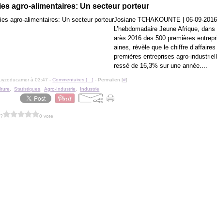
ies agro-alimentaires: Un secteur porteur
Josiane TCHAKOUNTE | 06-09-2016
L’hebdomadaire Jeune Afrique, dans
arès 2016 des 500 premières entrepri
aines, révèle que le chiffre d’affaire
premières entreprises agro-industriel
ressé de 16,3% sur une année....
guyzoducamer à 03:47 -
Commentaires [
…
]
- Permalien [
#
]
lture
,
Statistiques
,
Agro-Industrie
,
Industrie
 ?
0 vote