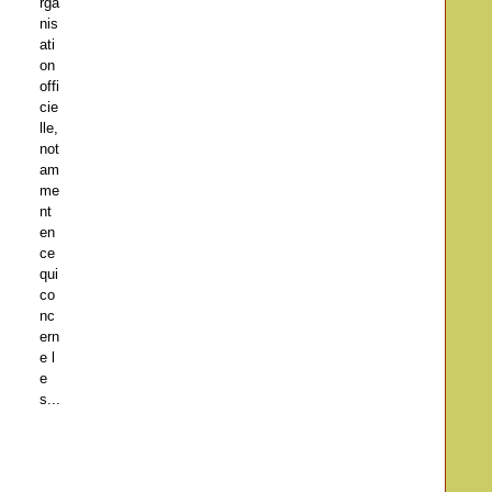
rga
nis
ati
on
offi
cie
lle,
not
am
me
nt
en
ce
qui
co
nc
ern
e l
e
s...