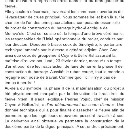
L’eau du Ntem a repris ses droits dans le lit du bras gauche du
fleuve.
Elle y coulera désormais, traversant les immenses ouvertures de
l’évacuateur de crues principal. Nous sommes bel et bien là sur le
chantier de l’un des principaux ateliers, composante essentielle
du projet de construction du barrage hydro-électrique de
Memve’ele. C’est sur ce site où, le temps d’une brève cérémonie,
les responsables de l’Unité opérationnelle du projet, conduits par
leur directeur Dieudonné Bisso, ceux de Sinohydro, le partenaire
technique, amenés par le directeur général adjoint, Chen Gao,
ainsi que ceux de groupement Coyne & Bellier/Isl assurant la
maîtrise d’œuvre ont, lundi, 23 février dernier, marqué un temps
d’arrêt pour dire leur satisfaction de faire démarrer la phase II de
construction du barrage. Aussitôt le ruban coupé, tout le monde a
regagné son poste de travail. Comme quoi, ici, il n’y a pas de
temps à perdre !
Au-delà du symbole, la phase II de la matérialisation du projet a
été physiquement marquée par la dérivation du bras droit du
fleuve Ntem. Il s’agit, explique Pedrag Vojsic, chef de mission
Coyne & Bellier/Isl, «
d’un détournement du cours d’eau
». Une
donnée technique qui a pour finalité d’assécher le fleuve afin de
permettre que les ingénieurs et ouvriers puissent travailler à sec.
La dérivation ainsi obtenue va permettre la construction de la
deuxième partie de la digue principale. A cet endroit précisément,