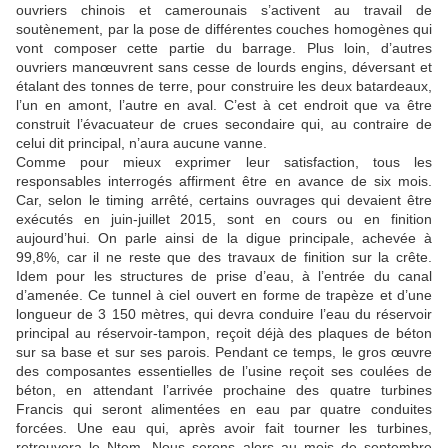
ouvriers chinois et camerounais s’activent au travail de
soutènement, par la pose de différentes couches homogènes qui
vont composer cette partie du barrage. Plus loin, d’autres
ouvriers manœuvrent sans cesse de lourds engins, déversant et
étalant des tonnes de terre, pour construire les deux batardeaux,
l’un en amont, l’autre en aval. C’est à cet endroit que va être
construit l’évacuateur de crues secondaire qui, au contraire de
celui dit principal, n’aura aucune vanne.
Comme pour mieux exprimer leur satisfaction, tous les
responsables interrogés affirment être en avance de six mois.
Car, selon le timing arrêté, certains ouvrages qui devaient être
exécutés en juin-juillet 2015, sont en cours ou en finition
aujourd’hui. On parle ainsi de la digue principale, achevée à
99,8%, car il ne reste que des travaux de finition sur la crête.
Idem pour les structures de prise d’eau, à l’entrée du canal
d’amenée. Ce tunnel à ciel ouvert en forme de trapèze et d’une
longueur de 3 150 mètres, qui devra conduire l’eau du réservoir
principal au réservoir-tampon, reçoit déjà des plaques de béton
sur sa base et sur ses parois. Pendant ce temps, le gros œuvre
des composantes essentielles de l’usine reçoit ses coulées de
béton, en attendant l’arrivée prochaine des quatre turbines
Francis qui seront alimentées en eau par quatre conduites
forcées. Une eau qui, après avoir fait tourner les turbines,
retrouvera le Ntem. Nous serons alors au mois de septembre