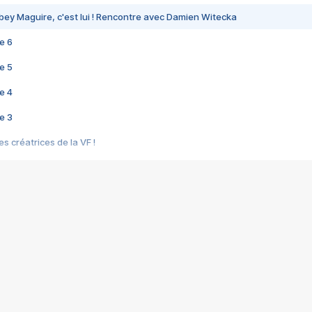
bey Maguire, c'est lui ! Rencontre avec Damien Witecka
e 6
e 5
e 4
e 3
s créatrices de la VF !
e 2
e 1
e Mektoub My Love arrive enfin ! Rencontre avec Shaïn Boumedine et Sal
i : après Toni en famille
elle réalise le bouleversant Dites lui que je l'aime
ais ! Rencontre autour de Vie privée de Rebecca Zlotowski