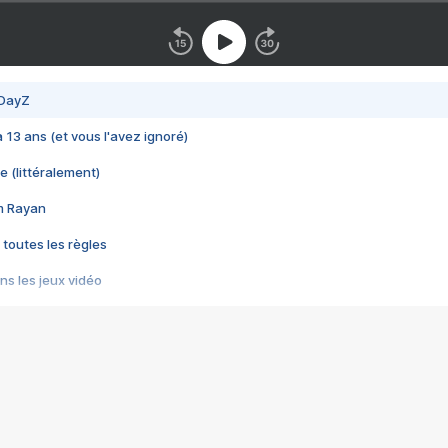
 DayZ
 a 13 ans (et vous l'avez ignoré)
e (littéralement)
im Rayan
 toutes les règles
s les jeux vidéo
us choquant de Rockstar ? - Le scandale BULLY
e plus moche de Steam
du RÊVE tourne au CAUCHEMAR
pendant 8 heures