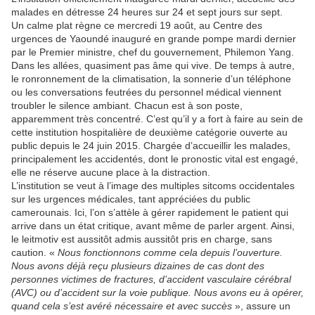
malades en détresse 24 heures sur 24 et sept jours sur sept.
Un calme plat règne ce mercredi 19 août, au Centre des
urgences de Yaoundé inauguré en grande pompe mardi dernier
par le Premier ministre, chef du gouvernement, Philemon Yang.
Dans les allées, quasiment pas âme qui vive. De temps à autre,
le ronronnement de la climatisation, la sonnerie d’un téléphone
ou les conversations feutrées du personnel médical viennent
troubler le silence ambiant. Chacun est à son poste,
apparemment très concentré. C’est qu’il y a fort à faire au sein de
cette institution hospitalière de deuxième catégorie ouverte au
public depuis le 24 juin 2015. Chargée d’accueillir les malades,
principalement les accidentés, dont le pronostic vital est engagé,
elle ne réserve aucune place à la distraction.
L’institution se veut à l’image des multiples sitcoms occidentales
sur les urgences médicales, tant appréciées du public
camerounais. Ici, l’on s’attèle à gérer rapidement le patient qui
arrive dans un état critique, avant même de parler argent. Ainsi,
le leitmotiv est aussitôt admis aussitôt pris en charge, sans
caution. «
Nous fonctionnons comme cela depuis l’ouverture.
Nous avons déjà reçu plusieurs dizaines de cas dont des
personnes victimes de fractures, d’accident vasculaire cérébral
(AVC) ou d’accident sur la voie publique. Nous avons eu à opérer,
quand cela s’est avéré nécessaire et avec succès
», assure un