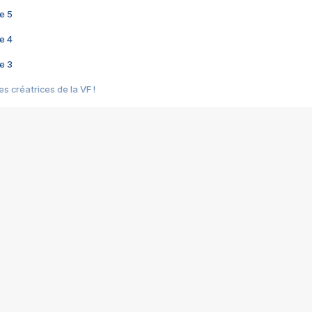
e 5
e 4
e 3
s créatrices de la VF !
e 2
e 1
e Mektoub My Love arrive enfin ! Rencontre avec Shaïn Boumedine et Sal
i : après Toni en famille
elle réalise le bouleversant Dites lui que je l'aime
ais ! Rencontre autour de Vie privée de Rebecca Zlotowski
 de Marguerite, Grave... Rencontre avec Ella Rumpf
 Les Rêveurs, un film intime sur la santé mentale