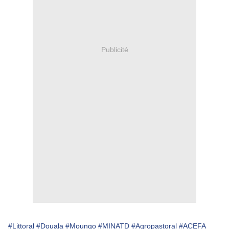
Publicité
#Littoral
#Douala
#Moungo
#MINATD
#Agropastoral
#ACEFA