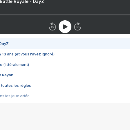
 Battle Royale - DayZ
 DayZ
 a 13 ans (et vous l'avez ignoré)
e (littéralement)
im Rayan
 toutes les règles
s les jeux vidéo
us choquant de Rockstar ? - Le scandale BULLY
e plus moche de Steam
du RÊVE tourne au CAUCHEMAR