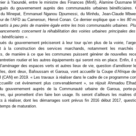
hier à Yaoundé, entre le ministre des Finances (Minfi), Alamine Ousmane M
légués du gouvernement auprès des communautés urbaines bénéficiaires. C
 du Minepat, Emmanuel Nganou Djoumessi, du Minhdu, Jean-Claude Mbwe
eur de l’AFD au Cameroun, Hervé Conan. Ce dernier explique que «
les 80 mi
partis à peu près de manière égale entre les trois communautés urbaines. P
nancements concernent la réhabilitation des voiries urbaines principales des
 bénéficiaires »
.
ués du gouvernement préciseront à leur tour qu’en plus de la voirie, l’arge
t à la construction des services marchands, notamment les marchés 
ts, de manière à ce que les communes puissent générer de nouvelles rece
’entretien routier et les autres équipements qui seront mis en place. Enfin, il 
d’aménager des espaces verts et autres lieux de vie, question d’améliorer 
lles, dont deux, Bafoussam et Garoua, vont accueillir la Coupe d’Afrique d
ll (CAN) en 2019. « Les travaux à réaliser dans le cadre de ce programme con
ccueillir cet évènement plus convenablement », se réjouit Ahmadou Elhad
du gouvernement auprès de la Communauté urbaine de Garoua, porte-p
ires, qui promettent d’en faire bon usage. Ils seront d’ailleurs les maitres 
ts à réaliser, dont les démarrages sont prévus fin 2016 début 2017, questi
e temps de maturation.