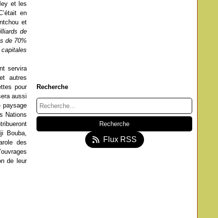
ey et les
’était en
ntchou et
lliards de
lus de 70%
 capitales
nt servira
et autres
ttes pour
Recherche
sera aussi
le paysage
es Nations
tribueront
ji Bouba,
Flux RSS
arole des
d’ouvrages
on de leur