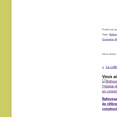
Posté par g
Tags:
Bafou
Ousmane M
Vous aimez 
Vous ai
Bafoussa
de référe
construc