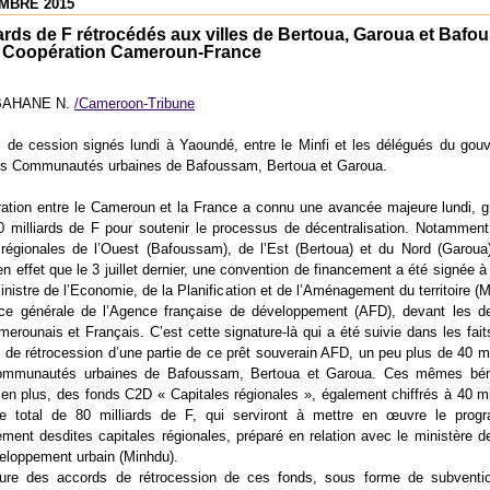
MBRE 2015
iards de F rétrocédés aux villes de Bertoua, Garoua et Baf
a Coopération Cameroun-France
é BAHANE N.
/Cameroon-Tribune
 de cession signés lundi à Yaoundé, entre le Minfi et les délégués du gou
es Communautés urbaines de Bafoussam, Bertoua et Garoua.
ation entre le Cameroun et la France a connu une avancée majeure lundi, g
0 milliards de F pour soutenir le processus de décentralisation. Notammen
 régionales de l’Ouest (Bafoussam), de l’Est (Bertoua) et du Nord (Garoua
en effet que le 3 juillet dernier, une convention de financement a été signée 
inistre de l’Economie, de la Planification et de l’Aménagement du territoire (M
rice générale de l’Agence française de développement (AFD), devant les d
merounais et Français. C’est cette signature-là qui a été suivie dans les faits
 de rétrocession d’une partie de ce prêt souverain AFD, un peu plus de 40 mi
ommunautés urbaines de Bafoussam, Bertoua et Garoua. Ces mêmes béné
 en plus, des fonds C2D « Capitales régionales », également chiffrés à 40 mi
le total de 80 milliards de F, qui serviront à mettre en œuvre le pro
ment desdites capitales régionales, préparé en relation avec le ministère de
eloppement urbain (Minhdu).
ture des accords de rétrocession de ces fonds, sous forme de subventio