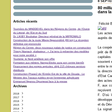
8 SEPTE
80 mill
dans l
Articles récents
Félicit
Tournées du MINDDEVEL dans les Régions du Centre, de l’Ouest,
du Littoral, de l’Est et du Sud
Les actes
Dr. LIKIBY Boubakar, Directeur général de la MIPROMALO
auprès d
Construction de la route Mbere-Ngaoundéré (89 km) La réception
définitive est prononcée
La coopér
Région du Centre: deux nouveaux palais de justice en construction
Thierry Ntamack, réalisateur : « J’ai tenu à présenter des modèles
prêt de 8
pour notre société »
capitales
Tourisme: le Nord améliore son offre
souvient 
Formation aux métiers: Nanga-Eboko aura son centre bientôt
entre le m
Financement des projets agricoles: déjà 215 chèques services
distribués
la direct
Construction Phase2 de l’Entrée Est de la ville de Douala : Le
d’Etat Ca
Ministre des Travaux publics reçoit l’entreprise adjudicaire
des actes
Emmanuel Nganou Djoumessi face à la presse
F, aux c
Archives
reçoivent
2018
F. D’où 
2017
Octobre
(3)
développe
2016
Septembre
Décembre
(42)
(5)
et du Dév
2015
Août
Novembre
Décembre
(11)
(31)
(29)
2014
Juillet
Octobre
Novembre
Décembre
(11)
(48)
(64)
(40)
La signa