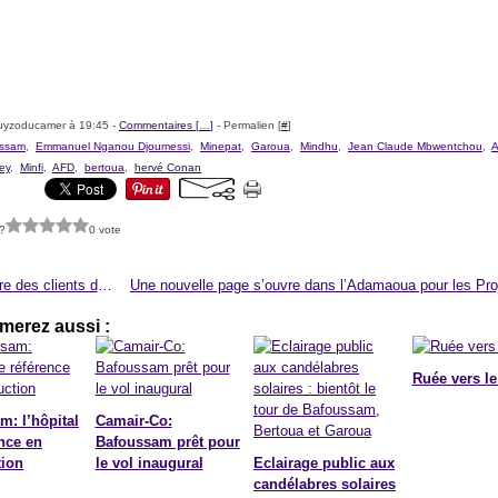
uyzoducamer à 19:45 -
Commentaires [
…
]
- Permalien [
#
]
ssam
,
Emmanuel Nganou Djoumessi
,
Minepat
,
Garoua
,
Mindhu
,
Jean Claude Mbwentchou
,
A
ey
,
Minfi
,
AFD
,
bertoua
,
hervé Conan
?
0 vote
La colère des clients de Camair-Co
merez aussi :
Ruée vers le
m: l’hôpital
Camair-Co:
nce en
Bafoussam prêt pour
tion
le vol inaugural
Eclairage public aux
candélabres solaires