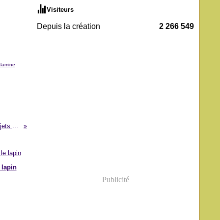
Visiteurs
Depuis la création
2 266 549
lamine
Une nouvelle page s’ouvre dans l’Adamaoua pour les Projets d’investissements publics
 lapin
Publicité