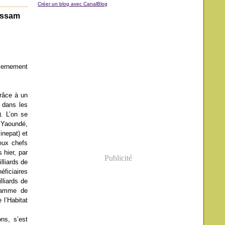
Créer un blog avec CanalBlog
oussam
vernement
râce à un
t dans les
). L’on se
à Yaoundé,
inepat) et
eux chefs
 hier, par
Publicité
lliards de
ficiaires
lliards de
gramme de
 l’Habitat
ns, s’est