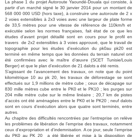
La phase 1 du projet Autoroute Yaoundé-Douala qui consiste, à
partir d’un marché signé le 30 janvier 2014 pour un montant de
568 000 000 USD (hors taxe), à construire une autoroute de 2 x
2 voies extensibles à 2x3 voies avec une largeur de plate forme
de 33,5 mètres pour une vitesse de référence de 110km/h et
exécutée selon les normes françaises, fait état de ce que les
études d’avant projet détaillé sont en cours pour le profil en
travers de 2x2 extensibles à 3 voies approuvé, que le travail de
topographie pour les études d’exécution du pk0au pk20 est
terminé en même temps que les données du terrain naturel ont
été confirmées avec le maître d’œuvre (SCET Tunisie/Louis
Berger) et que le plan d’exécution de 21 dalots a été remis.
S’agissant de l’avancement des travaux, on note que du point
kilométrique 10 au pk 20, les travaux de déforestage se sont
effectués sur 1,9 millions de mètre cube ; ceux de décapage sur
830 mille mètres cube entre le PK0 et le PK10 ; les purges sur
204 mille mètre cube sur le même linéaire ; 20,7 km de pistes
d’accès ont été aménagées entre le PK0 et le PK20 ; neuf dalots
sont en cours d’exécution alors que quatre sont terminés, entre
autres.
Au chapitre des difficultés rencontrées par l’entreprise on relève
les problèmes de libération de l’emprise des travaux, notamment
ceux d’expropriation et d’indemnisation. A ce jour, seule l’emprise
du PK0 au PK 20 a été libérée et mise à la disposition de