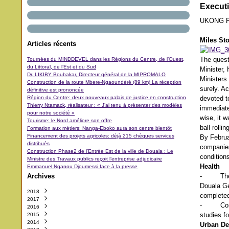
Executi
UKONG P
Miles St
Articles récents
The quest
Tournées du MINDDEVEL dans les Régions du Centre, de l’Ouest,
du Littoral, de l’Est et du Sud
Minister,
Dr. LIKIBY Boubakar, Directeur général de la MIPROMALO
Ministers
Construction de la route Mbere-Ngaoundéré (89 km) La réception
surely. A
définitive est prononcée
Région du Centre: deux nouveaux palais de justice en construction
devoted t
Thierry Ntamack, réalisateur : « J’ai tenu à présenter des modèles
immediatel
pour notre société »
wise, it w
Tourisme: le Nord améliore son offre
ball rolli
Formation aux métiers: Nanga-Eboko aura son centre bientôt
Financement des projets agricoles: déjà 215 chèques services
By Februa
distribués
companies 
Construction Phase2 de l’Entrée Est de la ville de Douala : Le
conditions
Ministre des Travaux publics reçoit l’entreprise adjudicaire
Health
Emmanuel Nganou Djoumessi face à la presse
Archives
- The sta
Douala Ge
2018
complete
2017
Octobre
(3)
- Compani
2016
Septembre
Décembre
(42)
(5)
studies fo
2015
Août
Novembre
Décembre
(11)
(31)
(29)
2014
Juillet
Octobre
Novembre
Décembre
(11)
(48)
(64)
(40)
Urban D