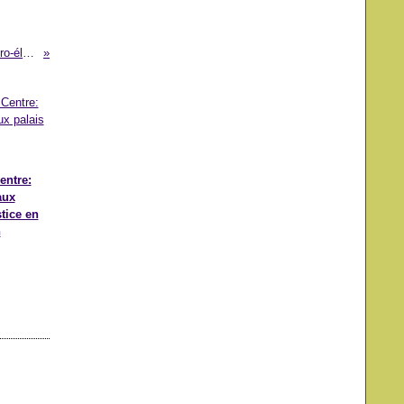
Douze entreprises pré-qualifiées pour l'Aménagement hydro-électrique de Nachtigal
entre:
aux
stice en
n