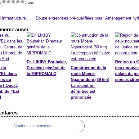
?
0 vote
AFCON Infrastructure on Course
merez aussi :
Dr. LIKIBY Boubakar,
Région du C
 du
Directeur général de
Construction de la
deux nouve
EL dans
la MIPROMALO
route Mbere-
palais de ju
ons du
Ngaoundéré (89 km)
constructio
e l’Ouest,
La réception
l, de l’Est
définitive est
d
prononcée
ntaires
Ajouter un commentaire