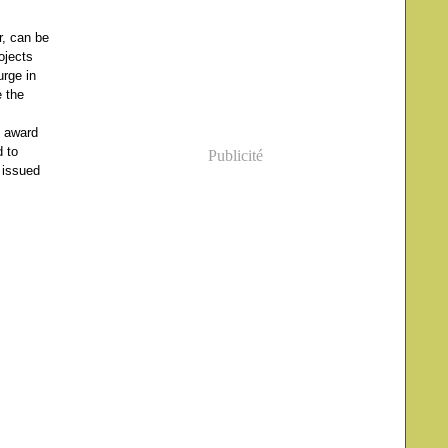
r, can be
ojects
urge in
e the
t award
d to
Publicité
 issued