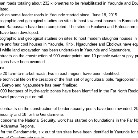
oads totaling about 232 kilometres to be rehabilitated in Yaounde and Do
dated,.
n some feeder roads in Yaounde started since, June 18, 2015.
phic and geological studies on sites to host low cost houses in Bamend
and Bafoussam have been completed. The sites in Ebolowa and Bafoussam i
r have been developed.
phic and geological studies on sites to host modern slaughter houses in
e and four cool houses in Yaounde, Kribi, Ngaoundere and Ebolowa have equ
 while land excavation has been undertaken in Yaounde and Ngaoundere.
ts on the construction of 900 water points and 19 potable water supply pr
egions have been awarded.
re
farm-to-market roads; two in each region, have been identified.
nical file on the creation of the first set of agricultural pole, “agropoles” i
 Banyo and Ngaoundere has been finalized.
hectares of hydro-agric zones have been identified in the Far North Regio
award process put on rail.
racts on the construction of border security posts have been awarded, 20
Security and 18 for the Gendarmerie.
erns the National Security, work has started on foundations in the Far No
d Adamawa Regions.
the Gendarmerie, six out of ten sites have been identified in Yaounde for 
ion of Gendarmerie posts.