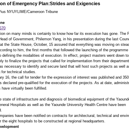
on of Emergency Plan:Strides and Exigencies
ius NYUYLIME/Cameroon Tribune
one
ion on many minds is certainly to know how far its execution has gone. The 
 Head of Government, Philemon Yang, in his presentation during the last Counc
 at the State House, October, 15 assured that everything was moving on stead
ccording to him, the first months that followed the launching of the programme
o defining the modalities of execution. In effect, project masters went down t
y to finalize the projects that called for implementation from their department
as necessary to identify and secure land that will host such projects as well a
ng for technical studies.
ry 16, the call for tender for the expression of interest was published and 350
declared pre-qualified for the execution of the projects. As at date, administr
 have virtually been fulfilled.
te of infrastructure and diagnosis of biomedical equipment of the Yaound
neral Hospitals as well as the Yaounde University Health Centre have been
d.
es have been notified on contracts for architectural, technical and envi
r the eight hospitals to be constructed at regional headquarters.
evelopment