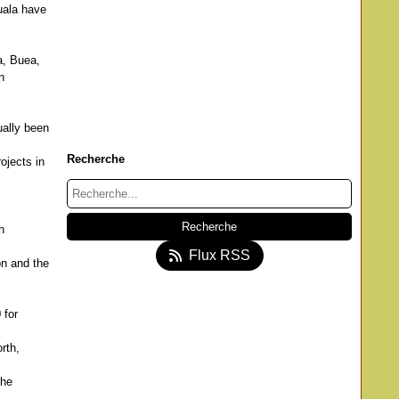
uala have
a, Buea,
n
ally been
Recherche
ojects in
n
Flux RSS
n and the
 for
rth,
the