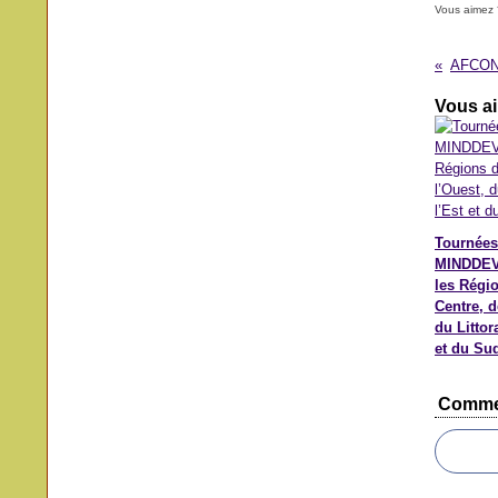
Vous aimez 
Vous ai
Tournées
MINDDEV
les Régi
Centre, d
du Littora
et du Su
Comme