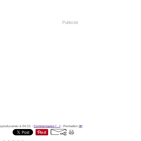
Publicité
uyzoducamer à 04:21 -
Commentaires [
…
]
- Permalien [
#
]