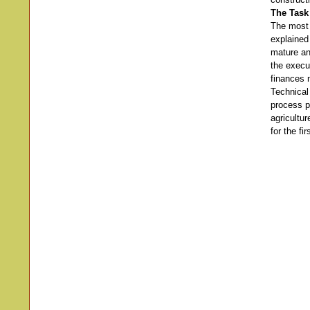
The Task
The most s
explained 
mature an
the execut
finances 
Technical
process pu
agricultu
for the f