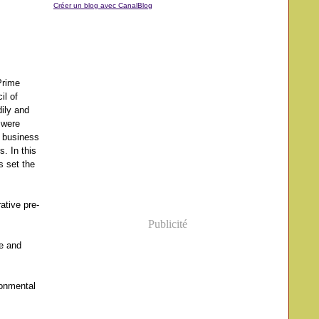
Créer un blog avec CanalBlog
Prime
il of
ily and
 were
o business
s. In this
s set the
ative pre-
Publicité
e and
ronmental