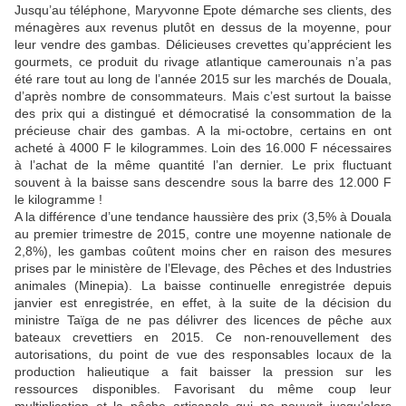
Jusqu’au téléphone, Maryvonne Epote démarche ses clients, des
ménagères aux revenus plutôt en dessus de la moyenne, pour
leur vendre des gambas. Délicieuses crevettes qu’apprécient les
gourmets, ce produit du rivage atlantique camerounais n’a pas
été rare tout au long de l’année 2015 sur les marchés de Douala,
d’après nombre de consommateurs. Mais c’est surtout la baisse
des prix qui a distingué et démocratisé la consommation de la
précieuse chair des gambas. A la mi-octobre, certains en ont
acheté à 4000 F le kilogrammes. Loin des 16.000 F nécessaires
à l’achat de la même quantité l’an dernier. Le prix fluctuant
souvent à la baisse sans descendre sous la barre des 12.000 F
le kilogramme !
A la différence d’une tendance haussière des prix (3,5% à Douala
au premier trimestre de 2015, contre une moyenne nationale de
2,8%), les gambas coûtent moins cher en raison des mesures
prises par le ministère de l’Elevage, des Pêches et des Industries
animales (Minepia). La baisse continuelle enregistrée depuis
janvier est enregistrée, en effet, à la suite de la décision du
ministre Taïga de ne pas délivrer des licences de pêche aux
bateaux crevettiers en 2015. Ce non-renouvellement des
autorisations, du point de vue des responsables locaux de la
production halieutique a fait baisser la pression sur les
ressources disponibles. Favorisant du même coup leur