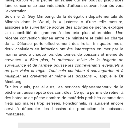
multiplication et la pêche artisanale qui ne pouvait jusqu’alors
faire concurrence aux industriels d’ailleurs souvent tournés vers
l’exportation.
Selon le Dr Guy Mimbang, de la délégation départementale du
Minepia dans le Wouri, la « justesse » d’une telle mesure,
associée à la surveillance accrue des activités de pêche, explique
la disponibilité de gambas à des prix plus abordables. Une
récente convention signée entre ce ministère et celui en charge
de la Défense porte effectivement des fruits. En quatre mois,
deux chalutiers en infraction ont été interceptés en mer par la
marine avec à chaque fois des tonnes de poissons et même de
crevettes. «
Bien plus, la présence mixte de la brigade de
surveillance et de l’armée pousse les contrevenants éventuels à
ne pas violer la règle. Tout cela contribue à sauvegarder et à
multiplier les crevettes et même les poissons
», appuie le Dr
Mimbang.
Sur les quais, par ailleurs, les services départementaux de la
pêche ont aussi répété des contrôles. Ce qui a permis de retirer à
des bateaux de pêche nombre de matériels prohibés comme des
filets aux mailles trop serrées. Fonctionnels, ils auraient encore
servi à dépeupler les bassins de production de poissons
immatures.