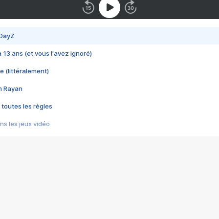
 DayZ
 a 13 ans (et vous l'avez ignoré)
e (littéralement)
im Rayan
 toutes les règles
s les jeux vidéo
us choquant de Rockstar ? - Le scandale BULLY
e plus moche de Steam
du RÊVE tourne au CAUCHEMAR
pendant 8 heures
it… à tort