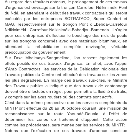
Au regard des résultats obtenus, le prolongement de ces travaux
d’urgence est envisagé sur le tronçon Carrefour Ndikiniméki-Pont
du Ndé, en attendant le début des travaux contractuels qui seront
exécutés par les entreprises SOTRATACO, Super Confort et
MAG, respectivement sur le tronçon Pont d’Ebebda-Carrefour
Ndikiniméki ; Carrefour Ndikiniméki-Babadjou-Bamenda. Il s’agira
pour ces entreprises d’effectuer le bouchage des nids de poule
sur les tronçons concernés avec des matériaux bitumineux, en
attendant la réhabilitation complète envisagée, véritable
préoccupation du gouvernement.
Sur l’axe Mbalmayo-Sangmelima, l’on ressent également les
effets positifs de ces travaux d’urgence. En effet, avec l’appui
d’Arab Contractors, les services de la Délégation régionale des
Travaux publics du Centre ont effectué des travaux sur les zones
les plus dégradées. En marge des travaux sus-cités, le Ministre
des Travaux publics a indiqué que des travaux de cantonnage
doivent être effectués en régie, pour permettre la fluidité du trafic,
y compris sur les axes routiers où des contrats sont actifs.
C’est dans la même perspective que les services compétents du
MINTP ont effectué du 28 au 30 octobre courant, une mission de
reconnaissance sur la route Yaoundé-Douala, à l’effet de
déterminer les zones de traitement d’appoint. Cette action
comme les précédentes, sera menée par les services du MINTP.
Notons que l’exécution de ces travaux d’urgence constitue