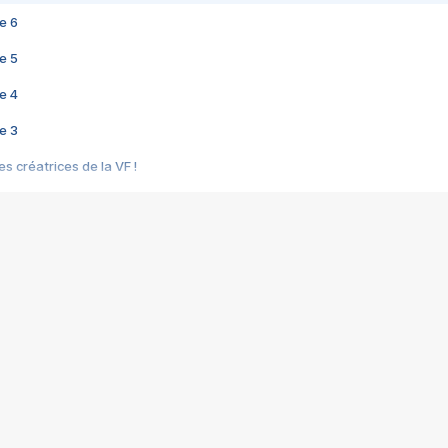
e 6
e 5
e 4
e 3
s créatrices de la VF !
e 2
e 1
e Mektoub My Love arrive enfin ! Rencontre avec Shaïn Boumedine et Sal
i : après Toni en famille
elle réalise le bouleversant Dites lui que je l'aime
ais ! Rencontre autour de Vie privée de Rebecca Zlotowski
 de Marguerite, Grave... Rencontre avec Ella Rumpf