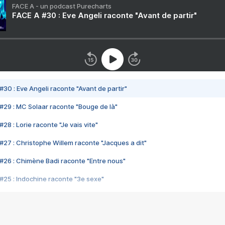
FACE A - un podcast Purecharts
FACE A #30 : Eve Angeli raconte "Avant de partir"
#30 : Eve Angeli raconte "Avant de partir"
#29 : MC Solaar raconte "Bouge de là"
28 : Lorie raconte "Je vais vite"
#27 : Christophe Willem raconte "Jacques a dit"
#26 : Chimène Badi raconte "Entre nous"
#25 : Indochine raconte "3e sexe"
#24 : Zaho raconte "C'est chelou"
#23 : Patrick Bruel raconte "Au café des délices"