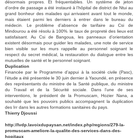
désormais propres. Et fréquentables. Un système de jeton
d’ordre de passage a été instauré à l’hôpital de district de Ntui au
grand bonheur des malades qui arrivaient avant tout le monde,
mais étaient parmi les derniers à entrer dans le bureau du
médecin. Le problème d’absence de tarifaire au Csi de
Mindourou a été résolu à 100%. le taux de propreté des lieux est
satisfaisant. Au Csi de Bangoua, les panneaux d’orientation
existent désormais pour guider les malades, une note de service
bien visible sur les murs rappelle au personnel soignant le
respect du secret médical, la restauration du dialogue entre les
mutuelles de santé et le personnel soignant.
Duplication
Financée par le Programme d’appui à la société civile (Pasc),
l’étude a été présentée le 30 juin dernier à Yaoundé, en présence
des représentants du ministre de la Santé publique, du ministre
du Travail et de la Sécurité sociale. Dans l’une de ses
interventions, le président de la Promuscam, Hozier Nana, a
souhaité que les pouvoirs publics accompagnent la duplication
des Irr dans les autres formations sanitaires du pays.
Thierry Djoussi
http://lvdp.lavoixdupaysan.net/index.php/regions/279-la-
promuscam-ameliore-la-qualite-des-services-dans-des-
hopitaux