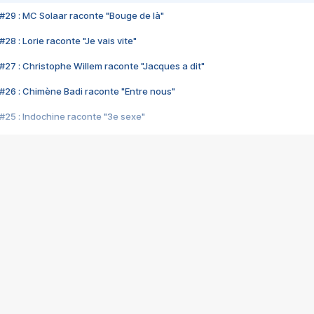
#29 : MC Solaar raconte "Bouge de là"
28 : Lorie raconte "Je vais vite"
#27 : Christophe Willem raconte "Jacques a dit"
#26 : Chimène Badi raconte "Entre nous"
#25 : Indochine raconte "3e sexe"
#24 : Zaho raconte "C'est chelou"
#23 : Patrick Bruel raconte "Au café des délices"
#22 : Kyo raconte "Le chemin"
#21 : Nolwenn Leroy raconte "Cassé"
#20 : Patrick Hernandez raconte "Born to be alive"
#19 : Lorie raconte "Près de moi"
#18 : Michael Jones raconte "A nos actes manqués" (avec Jean-Jacque