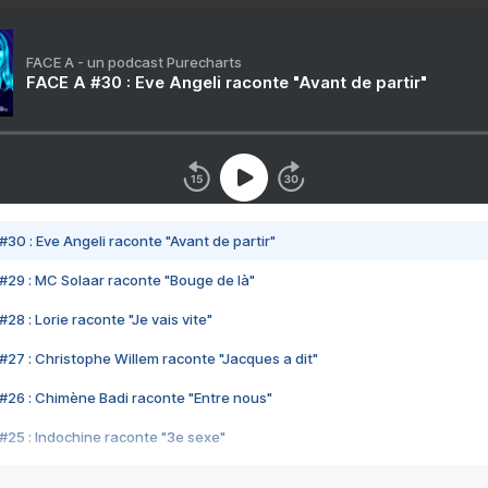
FACE A - un podcast Purecharts
FACE A #30 : Eve Angeli raconte "Avant de partir"
#30 : Eve Angeli raconte "Avant de partir"
#29 : MC Solaar raconte "Bouge de là"
28 : Lorie raconte "Je vais vite"
#27 : Christophe Willem raconte "Jacques a dit"
#26 : Chimène Badi raconte "Entre nous"
#25 : Indochine raconte "3e sexe"
#24 : Zaho raconte "C'est chelou"