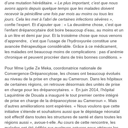
d’une mutation héréditaire. «
Le plus important, c’est que nous
avons appris depuis quelque temps que les malades doivent
recevoir la pénicilline une fois par mois au moins ou tous les
jours. Cela les met à l’abri de certaines infections sévères »,
confie l’expert. Et d’ajouter que : « La deuxième chose, c’est que
l’enfant drépanocytaire doit boire beaucoup d’eau, au moins et un
à un litre et demi par jour. Et la troisième chose que nous venons
d’apprendre, c’est que l’usage de l’hydroxyurée constitue une
avancée thérapeutique considérable. Grâce à ce médicament,
les malades ont beaucoup moins de complications : pas d’anémie
chronique et peuvent procréer dans de très bonnes conditions. »
Pour Mme Lydie Ze Meka, coordonatrice nationale de
Convergence-Drépanocytose, les choses ont beaucoup évolués
au niveau de la prise en charge au Cameroun. Dans les hôpitaux
de certaines régions, on retrouve désormais des unités de prise
en charge pour les drépanocytaires. « En juin 2014, l’hôpital
Laquintinie de Douala a inauguré le tout premier centre intégré
de prise en charge de la drépanocytose au Cameroun ». Mais
d’autres améliorations sont espérées. « Nous voulons que cette
initiative s’étende et souhaitons aussi que le dépistage néonatal
soit effectif dans toutes les structures de santé et dans toutes les
régions aussi », avoue-t-elle. Au cours de cette rencontre, les
malades ont été édifiés sur quelques astuces pour atténuer les