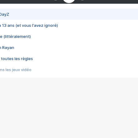
 DayZ
 a 13 ans (et vous l'avez ignoré)
e (littéralement)
im Rayan
 toutes les règles
s les jeux vidéo
us choquant de Rockstar ? - Le scandale BULLY
e plus moche de Steam
du RÊVE tourne au CAUCHEMAR
pendant 8 heures
it… à tort
umiliés par un jeu vidéo