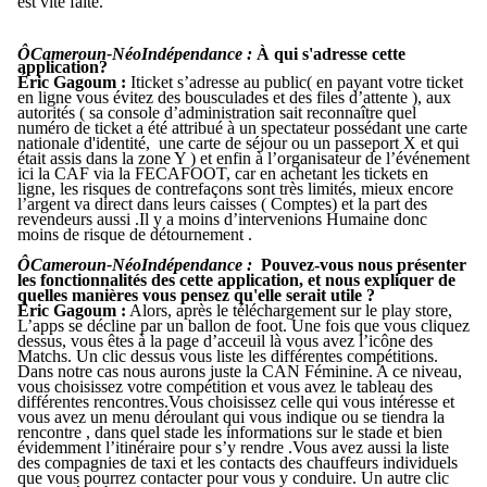
est vite faite.
ÔCameroun-N
éoIndépendance
:
À qui s'adresse cette
application?
Éric Gagoum
:
Iticket s’adresse au public( en payant votre ticket
en ligne vous évitez des bousculades et des files d’attente ), aux
autorités ( sa console d’administration sait reconnaître quel
numéro de ticket a été attribué à un spectateur possédant une carte
nationale d'identité, une carte de séjour ou un passeport X et qui
était assis dans la zone Y ) et enfin à l’organisateur de l’événement
ici la CAF via la FECAFOOT, car en achetant les tickets en
ligne, les risques de contrefaçons sont très limités, mieux encore
l’argent va direct dans leurs caisses ( Comptes) et la part des
revendeurs aussi .Il y a moins d’intervenions Humaine donc
moins de risque de détournement .
ÔCameroun-N
éoIndépendance
:
Pouvez-vous nous présenter
les fonctionnalités des cette application, et nous expliquer de
quelles manières vous pensez qu'elle serait utile ?
Éric Gagoum
:
Alors, après le téléchargement sur le play store,
L’apps se décline par un ballon de foot. Une fois que vous cliquez
dessus, vous êtes à la page d’acceuil là vous avez l’icône des
Matchs. Un clic dessus vous liste les différentes compétitions.
Dans notre cas nous aurons juste la CAN Féminine. A ce niveau,
vous choisissez votre compétition et vous avez le tableau des
différentes rencontres.Vous choisissez celle qui vous intéresse et
vous avez un menu déroulant qui vous indique ou se tiendra la
rencontre , dans quel stade les informations sur le stade et bien
évidemment l’itinéraire pour s’y rendre .Vous avez aussi la liste
des compagnies de taxi et les contacts des chauffeurs individuels
que vous pourrez contacter pour vous y conduire. Un autre clic