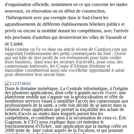
d'organisation officielle, notamment en ce qui concerne les stades
nouveaux, en rénovation ou en début de construction,
l'hébergement avec par exemple dans le Sud-Ouest les
agrandissements de différents établissements hôteliers publics et
privés ou encore la mobilité durant les compétitions, avec l'arrivée
très prochaine d'autobus qui desserviront les villes de Yaoundé et
de Limbé.
Mais comme on l'a vu dans un article récent de Camfoot.com qui
rapportait l'enthousiasme des petits commerçants du Sud - Ouest
qui ont hâte de tirer profit de ces événements pour faire croître
leurs business, dans tous les secteurs d'activités, pour ceux des
camerounais intéressés, les Coupe d'Afrique féminine et
masculine constitueront aussi une excellente opportunité à saisir
pour démontrer leur savoir-faire.
Dans le domaine numérique, La Centrale informatique, à l'origine
des plusieurs applications, dont celle à grands succès
iSanté
, une
plateforme mobile qui s'appuie sur la géolocalisation et offre de
nombreux services visant à simplifier l'accès des camerounais aux
professionnels de la santé, a cette fois décidé de se lancer dans la
création d'une application qui permet la traçabilité des achats de
tickets d'accès au stades dans lesquels auront lieu les
compétitions, et contribuer ainsi à la sécurisation de ceux-ci. Éric
Gagoum, le CEO nous explique dans cet entretien le
fonctionnement d'iTicket , une application que la startup créée en
2000 tente de faire valoir auprès de la Fecafoot, et qui pourrait