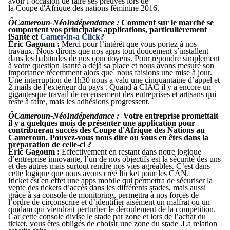
avoir l’occasion de faire ses preuves lors de
la Coupe d'Afrique des nations féminine 2016.
ÔCameroun-N
éoIndépendance
:
Comment sur le marché se
comportent vos principales applications, particulièrement
iSanté et
Camer-in-a Click
?
Éric Gagoum
:
Merci pour l’intérêt que vous portez à nos
travaux. Nous dirons que nos apps tout doucement s’installent
dans les habitudes de nos concitoyens. Pour répondre simplement
à votre question Isanté a déjà sa place et nous avons mesuré son
importance récemment alors que nous faisions une mise à jour.
Une interruption de 1h30 nous a valu une cinquantaine d’appel et
2 mails de l’extérieur du pays . Quand à CIAC il y a encore un
gigantesque travail de recensement des entreprises et artisans qui
reste à faire, mais les adhésions progressent.
ÔCameroun-N
éoIndépendance
:
Votre entreprise promettait
il y a quelques mois de présenter une application pour
contribuerau succès des Coupe d'Afrique des Nations au
Cameroun. Pouvez-vous nous dire ou vous en êtes dans la
préparation de celle-ci ?
Éric Gagoum
:
Effectivement en restant dans notre logique
d’entreprise innovante, l’un de nos objectifs est la sécurité des uns
et des autres mais surtout rendre nos vies agréables. C’est dans
cette logique que nous avons créé Iticket pour les CAN.
Iticket est en effet une apps mobile qui permettra de sécuriser la
vente des tickets d’accès dans les différents stades, mais aussi
grâce à sa console de monitoring, permettra à nos forces de
l’ordre de circonscrire et d’identifier aisément un malfrat ou un
quidam qui viendrait perturber le déroulement de la compétition.
Car cette console divise le stade par zone et lors de l’achat du
ticket, vous êtes obligés de choisir une zone du stade .La relation