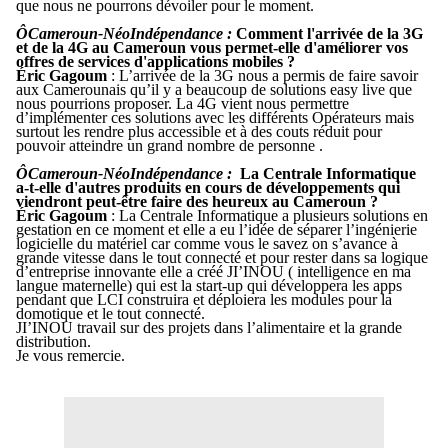
que nous ne pourrons dévoiler pour le moment.
ÔCameroun-N
éoIndépendance
:
Comment l'arrivée de la 3G
et de la 4G au Cameroun vous permet-elle d'améliorer vos
offres de services d'applications mobiles ?
Éric Gagoum
: L’arrivée de la 3G nous a permis de faire savoir
aux Camerounais qu’il y a beaucoup de solutions easy live que
nous pourrions proposer. La 4G vient nous permettre
d’implémenter ces solutions avec les différents Opérateurs mais
surtout les rendre plus accessible et à des couts réduit pour
pouvoir atteindre un grand nombre de personne .
ÔCameroun-N
éoIndépendance
:
La Centrale Informatique
a-t-elle d'autres produits en cours de développements qui
viendront peut-être faire des heureux au Cameroun ?
Éric Gagoum
: La Centrale Informatique a plusieurs solutions en
gestation en ce moment et elle a eu l’idée de séparer l’ingénierie
logicielle du matériel car comme vous le savez on s’avance à
grande vitesse dans le tout connecté et pour rester dans sa logique
d’entreprise innovante elle a créé JI’INOU ( intelligence en ma
langue maternelle) qui est la start-up qui développera les apps
pendant que LCI construira et déploiera les modules pour la
domotique et le tout connecté.
JI’INOU travail sur des projets dans l’alimentaire et la grande
distribution.
Je vous remercie.