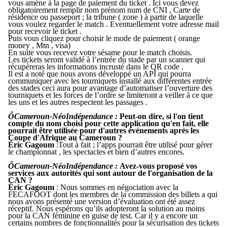
vous amène à la page de paiement du ticket . Ici vous devez
obligatoirement remplir nom prénom num de CNI , Carte de
résidence ou passeport ; la tribune ( zone ) à partir de laquelle
vous voulez regarder le match . Eventuellement votre adresse mail
pour recevoir le ticket .
Puis vous cliquez pour choisir le mode de paiement ( orange
money , Mtn , visa)
En suite vous recevez votre sésame pour le match choisis.
Les tickets seront validé à l’entrée du stade par un scanner qui
récupèreras les informations incrusté dans le QR code .
Il est a noté que nous avons développé un API qui pourra
communiquer avec les tourniquets installé aux différentes entrée
des stades ceci aura pour avantage d’automatiser l’ouverture des
tourniquets et les forces de l’ordre se limiteront a veiller à ce que
les uns et les autres respectent les passages .
ÔCameroun-N
éoIndépendance
:
Peut-on dire, si l'on tient
compte du nom choisi pour cette application qu'en fait, elle
pourrait être utilisée pour d'autres événements après les
Coupe d'Afrique au Cameroun ?
Éric Gagoum
:Tout à fait ; l’apps pourrait être utilisé pour gérer
le championnat , les spectacles et bien d’autres encores.
ÔCameroun-N
éoIndépendance
:
Avez-vous proposé vos
services aux autorités qui sont autour de l'organisation de la
CAN ?
Éric Gagoum
: Nous sommes en négociation avec la
FECAFOOT dont les membres de la commission des billets a qui
nous avons présenté une version d’évaluation ont été assez
réceptif. Nous espérons qu’ils adopteront la solution au moins
pour la CAN féminine en guise de test. Car il y a encore un
certains nombres de fonctionnalités pour la sécurisation des tickets