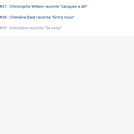
#27 : Christophe Willem raconte "Jacques a dit"
#26 : Chimène Badi raconte "Entre nous"
#25 : Indochine raconte "3e sexe"
#24 : Zaho raconte "C'est chelou"
#23 : Patrick Bruel raconte "Au café des délices"
#22 : Kyo raconte "Le chemin"
#21 : Nolwenn Leroy raconte "Cassé"
#20 : Patrick Hernandez raconte "Born to be alive"
#19 : Lorie raconte "Près de moi"
#18 : Michael Jones raconte "A nos actes manqués" (avec Jean-Jacque
#17 : Khaled raconte "Aïcha"
#16 : Corneille raconte "Parce qu'on vient de loin"