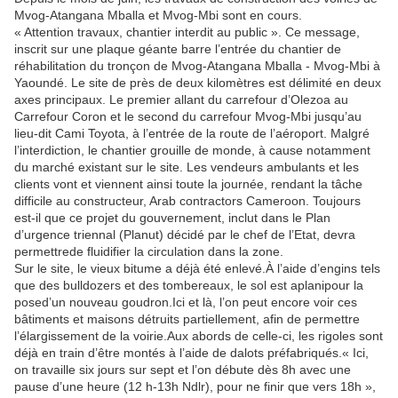
Mvog-Atangana Mballa et Mvog-Mbi sont en cours.
« Attention travaux, chantier interdit au public ». Ce message,
inscrit sur une plaque géante barre l’entrée du chantier de
réhabilitation du tronçon de Mvog-Atangana Mballa - Mvog-Mbi à
Yaoundé. Le site de près de deux kilomètres est délimité en deux
axes principaux. Le premier allant du carrefour d’Olezoa au
Carrefour Coron et le second du carrefour Mvog-Mbi jusqu’au
lieu-dit Cami Toyota, à l’entrée de la route de l’aéroport. Malgré
l’interdiction, le chantier grouille de monde, à cause notamment
du marché existant sur le site. Les vendeurs ambulants et les
clients vont et viennent ainsi toute la journée, rendant la tâche
difficile au constructeur, Arab contractors Cameroon. Toujours
est-il que ce projet du gouvernement, inclut dans le Plan
d’urgence triennal (Planut) décidé par le chef de l’Etat, devra
permettrede fluidifier la circulation dans la zone.
Sur le site, le vieux bitume a déjà été enlevé.À l’aide d’engins tels
que des bulldozers et des tombereaux, le sol est aplanipour la
posed’un nouveau goudron.Ici et là, l’on peut encore voir ces
bâtiments et maisons détruits partiellement, afin de permettre
l’élargissement de la voirie.Aux abords de celle-ci, les rigoles sont
déjà en train d’être montés à l’aide de dalots préfabriqués.« Ici,
on travaille six jours sur sept et l’on débute dès 8h avec une
pause d’une heure (12 h-13h Ndlr), pour ne finir que vers 18h »,