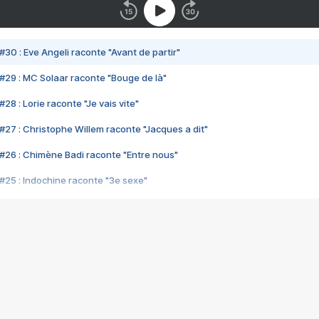
#30 : Eve Angeli raconte "Avant de partir"
#29 : MC Solaar raconte "Bouge de là"
28 : Lorie raconte "Je vais vite"
#27 : Christophe Willem raconte "Jacques a dit"
#26 : Chimène Badi raconte "Entre nous"
#25 : Indochine raconte "3e sexe"
#24 : Zaho raconte "C'est chelou"
#23 : Patrick Bruel raconte "Au café des délices"
#22 : Kyo raconte "Le chemin"
#21 : Nolwenn Leroy raconte "Cassé"
#20 : Patrick Hernandez raconte "Born to be alive"