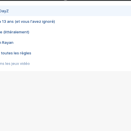
 DayZ
 a 13 ans (et vous l'avez ignoré)
e (littéralement)
im Rayan
 toutes les règles
s les jeux vidéo
us choquant de Rockstar ? - Le scandale BULLY
e plus moche de Steam
du RÊVE tourne au CAUCHEMAR
pendant 8 heures
it… à tort
umiliés par un jeu vidéo