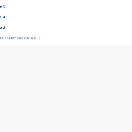
e 5
e 4
e 3
s créatrices de la VF !
e 2
e 1
e Mektoub My Love arrive enfin ! Rencontre avec Shaïn Boumedine et Sal
i : après Toni en famille
elle réalise le bouleversant Dites lui que je l'aime
ais ! Rencontre autour de Vie privée de Rebecca Zlotowski
 de Marguerite, Grave... Rencontre avec Ella Rumpf
 Les Rêveurs, un film intime sur la santé mentale