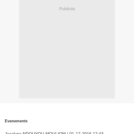
Publicité
Evenements
Jocelyne NDOUYOU-MOULIOM
|
01-12-2016 12:43