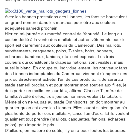
Avec les bonnes prestations des Lionnes, les fans se bousculent
en grand nombre dans les marchés pour être aux couleurs
adéquates samedi prochain.
Hier en mi-journée au marché central de Yaoundé. Le long du
couloir dédié à la vente des maillots et autres vêtements pour le
sport est carrément aux couleurs du Cameroun. Des maillots,
survêtements, casquettes, polos, T-shirts, bobs, bonnets,
écharpes, bandeaux, fanions, etc. sont exposés. Les trois
couleurs qui constituent le drapeau national sont visibles, mais
aussi le blanc. En groupe ou individuellement, les nouveaux fans
des Lionnes indomptables du Cameroun viennent s’enquérir des
prix ou directement acheter l’un de ces produits. « Je serai au
stade samedi prochain et pour montrer mon soutien aux filles, je
dois porter un maillot ce jour-là », affirme Clarisse T., mère de
famille. A côté d’elles, trois jeunes hommes veulent la totale. «
Même si on ne va pas au stade Omnisports, on doit montrer au
quartier qu’on est avec les Lionnes. Elles jouent si bien qu’on n’a
plus honte de porter ces maillots », lance l’un d’eux. Et ils veulent
quasiment tout prendre (maillots, casquettes, fanions, écharpes,
polos), peu importe le prix.
D’ailleurs, en matière de coûts, il y en a pour toutes les bourses.