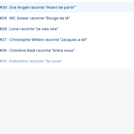
#30 : Eve Angeli raconte "Avant de partir"
#29 : MC Solaar raconte "Bouge de là"
28 : Lorie raconte "Je vais vite"
#27 : Christophe Willem raconte "Jacques a dit"
#26 : Chimène Badi raconte "Entre nous"
#25 : Indochine raconte "3e sexe"
#24 : Zaho raconte "C'est chelou"
#23 : Patrick Bruel raconte "Au café des délices"
#22 : Kyo raconte "Le chemin"
#21 : Nolwenn Leroy raconte "Cassé"
#20 : Patrick Hernandez raconte "Born to be alive"
#19 : Lorie raconte "Près de moi"