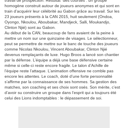
travail de prospection. Résultat des courses : un groupe
homogène construit autour de joueurs anonymes et qui sont en
train d’acquérir leur célébrité au Gabon grâce au travail. Sur les
23 joueurs présents à la CAN 2015, huit seulement (Ondoa,
Oyongo, Nkoulou, Aboubakar, Mandjeck, Salli, Moukandjo,
Clinton Njié) sont au Gabon.
Au début de la CAN, beaucoup de fans avaient de la peine à
mettre un nom sur une quinzaine de visages. Le sélectionneur,
peut se permettre de mettre sur le banc de touche des joueurs
comme Nicolas Nkoulou, Vincent Aboubakar, Clinton Njié
devenus remplaçants de luxe. Hugo Broos a lancé son chantier
par la défense. L’équipe a déjà une base défensive certaine
même si celle-ci reste encore fragile. Le talon d’Achille de
l’équipe reste l’attaque. L’animation offensive ne comble pas
encore les attentes. Le coach, doté d’une forte personnalité
s’affirme par la connaissance de ses hommes. Sa gestion des
matches, son coaching et ses choix sont osés. Son mérite, c’est
d’avoir su construire un groupe dans l’esprit qui a toujours été
celui des Lions indomptables : le dépassement de soi.