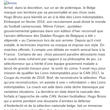
Arrivé dans la discrétion, sur un air de polémique, le Belge
marque son territoire par sa personnalité et ses choix osés.
Hugo Broos aura bientôt un an à la tête des Lions indomptables.
Embarqué en février 2016, son recrutement avait divisé le monde
du football camerounais. Même l’Union ; quotidien
gouvernemental gabonais dans son édition d’hier reconnaît que
l’ancien défenseur des Diables Rouges de Belgique a été «
vilipendé » au Cameroun lors de son arrivée. Depuis qu’il s’est
installé, le technicien imprime sa marque et impose son style. En
matches officiels, il compte une défaite en match amical face à la
France. Certains de ses choix peuvent paraître déroutants mais
le coach reste cohérent par rapport à sa philosophie de jeu. Le
sélectionneur qui a hérité d’une équipe gravement malade a
lancé de grands travaux pour la sortir du coma. Il avait reçu pour
mission de qualifier les Lions indomptables pour la CAN 2017, la
Coupe du monde de 2018. Bref, de reconstruire la sélection. Plus
qu’une reconstruction, on assiste à une « refondation » des Lions
indomptables. Le coach est aidé dans cette tâche titanesque par
certaines situations. La dernière en date étant la cascade des
forfaits à l’approche de cette CAN. Ancien footballeur, Hugo Broos
qui a animé pendant une douzaine d’années la défense
d’Anderlecht et de la sélection nationale belge, fait un immense