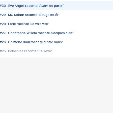
#30 : Eve Angeli raconte "Avant de partir"
#29 : MC Solaar raconte "Bouge de là"
28 : Lorie raconte "Je vais vite"
#27 : Christophe Willem raconte "Jacques a dit"
#26 : Chimène Badi raconte "Entre nous"
#25 : Indochine raconte "3e sexe"
#24 : Zaho raconte "C'est chelou"
#23 : Patrick Bruel raconte "Au café des délices"
#22 : Kyo raconte "Le chemin"
#21 : Nolwenn Leroy raconte "Cassé"
#20 : Patrick Hernandez raconte "Born to be alive"
#19 : Lorie raconte "Près de moi"