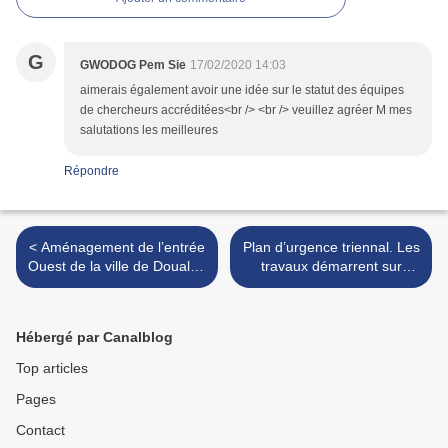
G
GWODOG Pem Sie
17/02/2020 14:03
aimerais également avoir une idée sur le statut des équipes
de chercheurs accréditées<br /> <br /> veuillez agréer M mes
salutations les meilleures
Répondre
< Aménagement de l’entrée
Plan d’urgence triennal. Les
Ouest de la ville de Douala :
travaux démarrent sur
l’avancement global des
l’itinéraire Ekondo Titi-
travaux est de 68%
Kumba >
Hébergé par Canalblog
Top articles
Pages
Contact