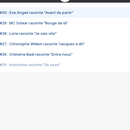
#30 : Eve Angeli raconte "Avant de partir"
#29 : MC Solaar raconte "Bouge de là"
28 : Lorie raconte "Je vais vite"
#27 : Christophe Willem raconte "Jacques a dit"
#26 : Chimène Badi raconte "Entre nous"
#25 : Indochine raconte "3e sexe"
#24 : Zaho raconte "C'est chelou"
#23 : Patrick Bruel raconte "Au café des délices"
#22 : Kyo raconte "Le chemin"
#21 : Nolwenn Leroy raconte "Cassé"
#20 : Patrick Hernandez raconte "Born to be alive"
#19 : Lorie raconte "Près de moi"