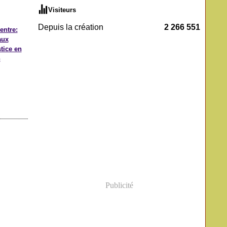
Visiteurs
Depuis la création
2 266 551
entre:
aux
stice en
n
Publicité