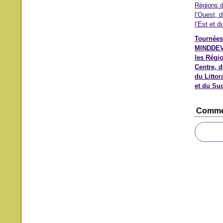
Tournées
MINDDEV
les Régi
Centre, d
du Littora
et du Su
Comme