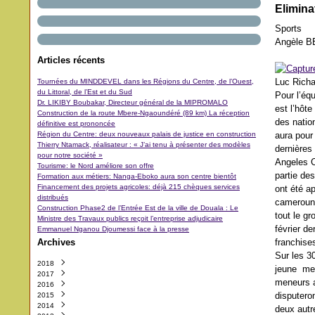
Elimina
Sports
Angèle 
Articles récents
Luc Richa
Tournées du MINDDEVEL dans les Régions du Centre, de l’Ouest,
du Littoral, de l’Est et du Sud
Pour l’éq
Dr. LIKIBY Boubakar, Directeur général de la MIPROMALO
est l’hôt
Construction de la route Mbere-Ngaoundéré (89 km) La réception
des natio
définitive est prononcée
Région du Centre: deux nouveaux palais de justice en construction
aura pour
Thierry Ntamack, réalisateur : « J’ai tenu à présenter des modèles
dernières
pour notre société »
Angeles C
Tourisme: le Nord améliore son offre
partie de
Formation aux métiers: Nanga-Eboko aura son centre bientôt
Financement des projets agricoles: déjà 215 chèques services
ont été a
distribués
camerouna
Construction Phase2 de l’Entrée Est de la ville de Douala : Le
tout le g
Ministre des Travaux publics reçoit l’entreprise adjudicaire
février de
Emmanuel Nganou Djoumessi face à la presse
Archives
franchise
Sur les 3
2018
jeune men
2017
Octobre
(3)
meneurs au
2016
Septembre
Décembre
(42)
(5)
disputero
2015
Août
Novembre
Décembre
(11)
(31)
(29)
2014
Juillet
Octobre
Novembre
Décembre
(11)
(48)
(64)
(40)
deux autre