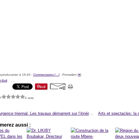
uyzoducamer à 16:43 -
Commentaires [
…
]
- Permalien [
#
]
-Ball
?
0 vote
Plan d’urgence triennal. Les travaux démarrent sur l’itinéraire Ekondo Titi-Kumba
merez aussi :