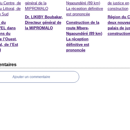
Dr. LIKIBY Boubakar,
Région du C
 du
Directeur général de
Construction de la
deux nouve
EL dans
la MIPROMALO
route Mbere-
palais de ju
ons du
Ngaoundéré (89 km)
constructio
e l’Ouest,
La réception
l, de l’Est
définitive est
d
prononcée
ntaires
Ajouter un commentaire