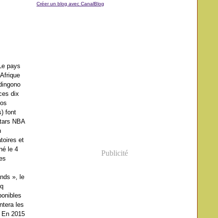
Créer un blog avec CanalBlog
Le pays
’Afrique
Adingono
ces dix
Los
) font
stars NBA
n
toires et
né le 4
Publicité
tes
nds », le
nq
sponibles
ntera les
e. En 2015