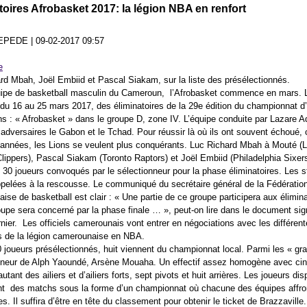
toires Afrobasket 2017: la légion NBA en renfort
BEPEDE
|
09-02-2017 09:57
rd Mbah, Joël Embiid et Pascal Siakam, sur la liste des présélectionnés.
uipe de basketball masculin du Cameroun, l’Afrobasket commence en mars. 
e du 16 au 25 mars 2017, des éliminatoires de la 29e édition du championnat d
ns : « Afrobasket » dans le groupe D, zone IV. L’équipe conduite par Lazare 
 adversaires le Gabon et le Tchad. Pour réussir là où ils ont souvent échoué, 
 années, les Lions se veulent plus conquérants. Luc Richard Mbah à Mouté (
lippers), Pascal Siakam (Toronto Raptors) et Joël Embiid (Philadelphia Sixers
s 30 joueurs convoqués par le sélectionneur pour la phase éliminatoires. Les 
ppelées à la rescousse. Le communiqué du secrétaire général de la Fédératio
ise de basketball est clair : « Une partie de ce groupe participera aux élimina
roupe sera concerné par la phase finale … », peut-on lire dans le document sig
rnier. Les officiels camerounais vont entrer en négociations avec les différen
s de la légion camerounaise en NBA.
0 joueurs présélectionnés, huit viennent du championnat local. Parmi les « gra
eur de Alph Yaoundé, Arsène Mouaha. Un effectif assez homogène avec ci
tant des ailiers et d’ailiers forts, sept pivots et huit arrières. Les joueurs di
nt des matchs sous la forme d’un championnat où chacune des équipes affro
s. Il suffira d’être en tête du classement pour obtenir le ticket de Brazzavill