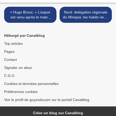
< Hugo Broos: « L’espoir
Nord: delégation régionale
est venu après le match
du Minepia: les habits neufs
contre le Sénégal »
>
Hébergé par Canalblog
Top articles
Pages
Contact
Signaler un abus
C.G.U.
Cookies et données personnelles
Préférences cookies
Voir le profil de guyzoducam sur le portail Canalblog
Créer un blog sur Canalblog