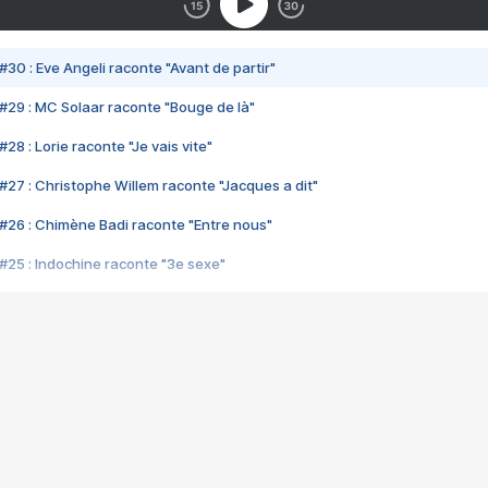
#30 : Eve Angeli raconte "Avant de partir"
#29 : MC Solaar raconte "Bouge de là"
28 : Lorie raconte "Je vais vite"
#27 : Christophe Willem raconte "Jacques a dit"
#26 : Chimène Badi raconte "Entre nous"
#25 : Indochine raconte "3e sexe"
#24 : Zaho raconte "C'est chelou"
#23 : Patrick Bruel raconte "Au café des délices"
#22 : Kyo raconte "Le chemin"
#21 : Nolwenn Leroy raconte "Cassé"
#20 : Patrick Hernandez raconte "Born to be alive"