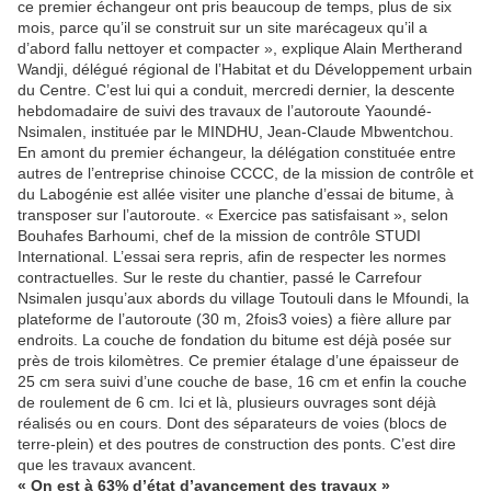
ce premier échangeur ont pris beaucoup de temps, plus de six
mois, parce qu’il se construit sur un site marécageux qu’il a
d’abord fallu nettoyer et compacter », explique Alain Mertherand
Wandji, délégué régional de l’Habitat et du Développement urbain
du Centre. C’est lui qui a conduit, mercredi dernier, la descente
hebdomadaire de suivi des travaux de l’autoroute Yaoundé-
Nsimalen, instituée par le MINDHU, Jean-Claude Mbwentchou.
En amont du premier échangeur, la délégation constituée entre
autres de l’entreprise chinoise CCCC, de la mission de contrôle et
du Labogénie est allée visiter une planche d’essai de bitume, à
transposer sur l’autoroute. « Exercice pas satisfaisant », selon
Bouhafes Barhoumi, chef de la mission de contrôle STUDI
International. L’essai sera repris, afin de respecter les normes
contractuelles. Sur le reste du chantier, passé le Carrefour
Nsimalen jusqu’aux abords du village Toutouli dans le Mfoundi, la
plateforme de l’autoroute (30 m, 2fois3 voies) a fière allure par
endroits. La couche de fondation du bitume est déjà posée sur
près de trois kilomètres. Ce premier étalage d’une épaisseur de
25 cm sera suivi d’une couche de base, 16 cm et enfin la couche
de roulement de 6 cm. Ici et là, plusieurs ouvrages sont déjà
réalisés ou en cours. Dont des séparateurs de voies (blocs de
terre-plein) et des poutres de construction des ponts. C’est dire
que les travaux avancent.
« On est à 63% d’état d’avancement des travaux »