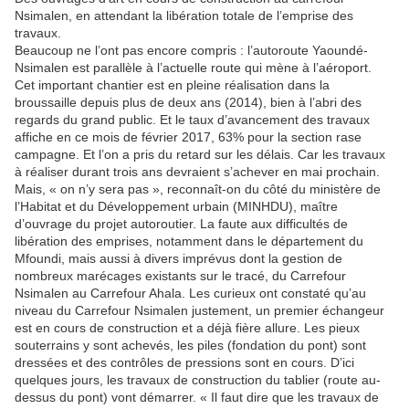
Nsimalen, en attendant la libération totale de l’emprise des
travaux.
Beaucoup ne l’ont pas encore compris : l’autoroute Yaoundé-
Nsimalen est parallèle à l’actuelle route qui mène à l’aéroport.
Cet important chantier est en pleine réalisation dans la
broussaille depuis plus de deux ans (2014), bien à l’abri des
regards du grand public. Et le taux d’avancement des travaux
affiche en ce mois de février 2017, 63% pour la section rase
campagne. Et l’on a pris du retard sur les délais. Car les travaux
à réaliser durant trois ans devraient s’achever en mai prochain.
Mais, « on n’y sera pas », reconnaît-on du côté du ministère de
l’Habitat et du Développement urbain (MINHDU), maître
d’ouvrage du projet autoroutier. La faute aux difficultés de
libération des emprises, notamment dans le département du
Mfoundi, mais aussi à divers imprévus dont la gestion de
nombreux marécages existants sur le tracé, du Carrefour
Nsimalen au Carrefour Ahala. Les curieux ont constaté qu’au
niveau du Carrefour Nsimalen justement, un premier échangeur
est en cours de construction et a déjà fière allure. Les pieux
souterrains y sont achevés, les piles (fondation du pont) sont
dressées et des contrôles de pressions sont en cours. D’ici
quelques jours, les travaux de construction du tablier (route au-
dessus du pont) vont démarrer. « Il faut dire que les travaux de