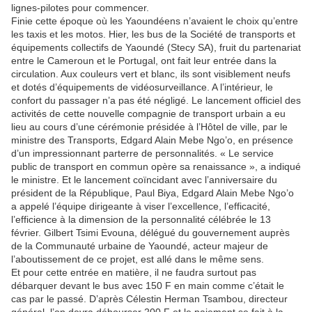
lignes-pilotes pour commencer.
Finie cette époque où les Yaoundéens n’avaient le choix qu’entre
les taxis et les motos. Hier, les bus de la Société de transports et
équipements collectifs de Yaoundé (Stecy SA), fruit du partenariat
entre le Cameroun et le Portugal, ont fait leur entrée dans la
circulation. Aux couleurs vert et blanc, ils sont visiblement neufs
et dotés d’équipements de vidéosurveillance. A l’intérieur, le
confort du passager n’a pas été négligé. Le lancement officiel des
activités de cette nouvelle compagnie de transport urbain a eu
lieu au cours d’une cérémonie présidée à l’Hôtel de ville, par le
ministre des Transports, Edgard Alain Mebe Ngo’o, en présence
d’un impressionnant parterre de personnalités. « Le service
public de transport en commun opère sa renaissance », a indiqué
le ministre. Et le lancement coïncidant avec l’anniversaire du
président de la République, Paul Biya, Edgard Alain Mebe Ngo’o
a appelé l’équipe dirigeante à viser l’excellence, l’efficacité,
l’efficience à la dimension de la personnalité célébrée le 13
février. Gilbert Tsimi Evouna, délégué du gouvernement auprès
de la Communauté urbaine de Yaoundé, acteur majeur de
l’aboutissement de ce projet, est allé dans le même sens.
Et pour cette entrée en matière, il ne faudra surtout pas
débarquer devant le bus avec 150 F en main comme c’était le
cas par le passé. D’après Célestin Herman Tsambou, directeur