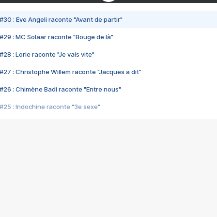
#30 : Eve Angeli raconte "Avant de partir"
#29 : MC Solaar raconte "Bouge de là"
28 : Lorie raconte "Je vais vite"
#27 : Christophe Willem raconte "Jacques a dit"
#26 : Chimène Badi raconte "Entre nous"
#25 : Indochine raconte "3e sexe"
#24 : Zaho raconte "C'est chelou"
#23 : Patrick Bruel raconte "Au café des délices"
#22 : Kyo raconte "Le chemin"
#21 : Nolwenn Leroy raconte "Cassé"
#20 : Patrick Hernandez raconte "Born to be alive"
#19 : Lorie raconte "Près de moi"