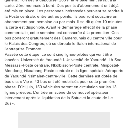
général, l’on devra débourser 200 F et le paiement se fait à la
carte. Zéro monnaie à bord. Des points d’abonnement ont déjà
été mis en place. Les personnes intéressées peuvent se rendre à
la Poste centrale, entre autres points. Ils pourront souscrire un
abonnement par semaine ou par mois. Il se dit qu’en 10 minutes
la carte est disponible. Avant le démarrage effectif de la phase
commerciale, cette semaine est consacrée à la promotion. Ces
bus porteront gratuitement des Camerounais du centre ville pour
le Palais des Congrès, où se déroule le Salon international de
l’entreprise Promote.
Passée cette étape, ce sont cinq lignes-pilotes qui vont être
lancées. Université de Yaoundé I-Université de Yaoundé II à Soa,
Messassi-Poste centrale, Nkolbisson-Poste centrale, Minpostel-
Mendong, Nkoabang-Poste centrale et la ligne spéciale Aéroports
de Yaoundé Nsimalen-centre-ville. Cette dernière est dotée de
bus dits « Vip ». 43 bus ont été mobilisés pour cette première
phase. D’ici juin, 150 véhicules seront en circulation sur les 13
lignes prévues. L’entrée en scène de ce nouvel opérateur
intervenant après la liquidation de la Sotuc et la chute de Le
Bus».