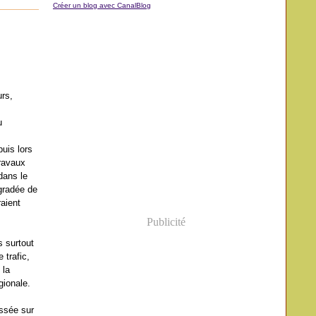
Créer un blog avec CanalBlog
urs,
u
uis lors
Travaux
dans le
égradée de
raient
Publicité
s surtout
 trafic,
 la
gionale.
ussée sur