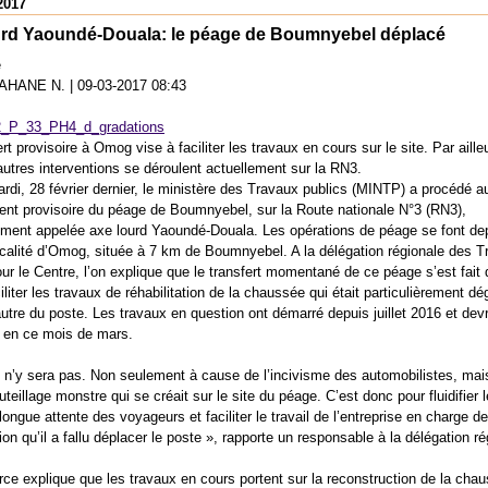
2017
urd Yaoundé-Douala: le péage de Boumnyebel déplacé
e
 BAHANE N.
|
09-03-2017 08:43
rt provisoire à Omog vise à faciliter les travaux en cours sur le site. Par aille
autres interventions se déroulent actuellement sur la RN3.
rdi, 28 février dernier, le ministère des Travaux publics (MINTP) a procédé a
nt provisoire du péage de Boumnyebel, sur la Route nationale N°3 (RN3),
nt appelée axe lourd Yaoundé-Douala. Les opérations de péage se font dep
ocalité d’Omog, située à 7 km de Boumnyebel. A la délégation régionale des 
our le Centre, l’on explique que le transfert momentané de ce péage s’est fait 
iliter les travaux de réhabilitation de la chaussée qui était particulièrement d
autre du poste. Les travaux en question ont démarré depuis juillet 2016 et dev
 en ce mois de mars.
 n’y sera pas. Non seulement à cause de l’incivisme des automobilistes, mai
teillage monstre qui se créait sur le site du péage. C’est donc pour fluidifier le
 longue attente des voyageurs et faciliter le travail de l’entreprise en charge de
tion qu’il a fallu déplacer le poste », rapporte un responsable à la délégation ré
rce explique que les travaux en cours portent sur la reconstruction de la cha