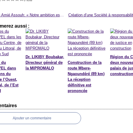
?
0 vote
Antoine Amié Assouh: « Notre ambition est d’améliorer les conditions de vie »
merez aussi :
Dr. LIKIBY Boubakar,
Région du C
 du
Directeur général de
Construction de la
deux nouve
EL dans
la MIPROMALO
route Mbere-
palais de ju
ons du
Ngaoundéré (89 km)
constructio
e l’Ouest,
La réception
l, de l’Est
définitive est
d
prononcée
ntaires
Ajouter un commentaire