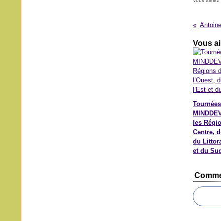
Vous aimez 
Vous ai
Tournées
MINDDEV
les Régi
Centre, d
du Littora
et du Su
Comme