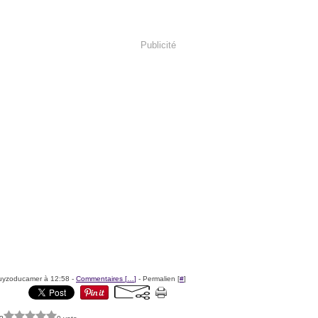
Publicité
uyzoducamer à 12:58 -
Commentaires [
…
]
- Permalien [
#
]