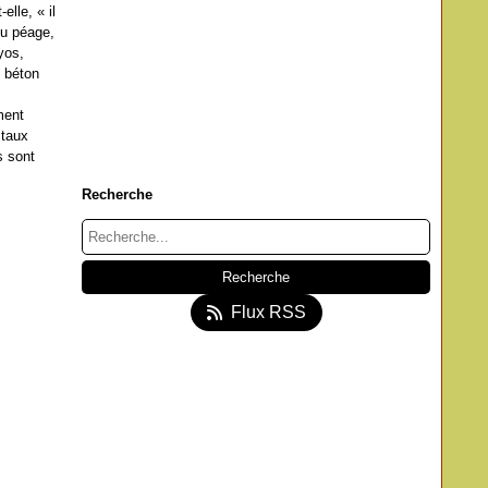
lle, « il
du péage,
yos,
n béton
ment
 taux
s sont
Recherche
Flux RSS