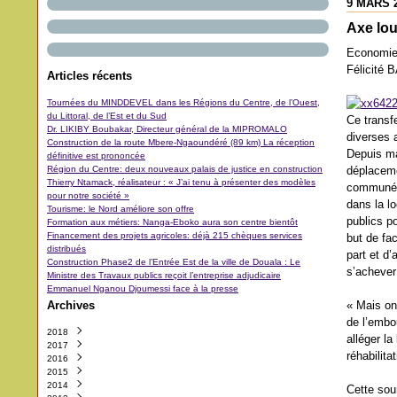
9 MARS 
Axe lo
Economi
Félicité
Articles récents
Tournées du MINDDEVEL dans les Régions du Centre, de l’Ouest,
du Littoral, de l’Est et du Sud
Ce transfe
Dr. LIKIBY Boubakar, Directeur général de la MIPROMALO
diverses 
Construction de la route Mbere-Ngaoundéré (89 km) La réception
Depuis ma
définitive est prononcée
Région du Centre: deux nouveaux palais de justice en construction
déplaceme
Thierry Ntamack, réalisateur : « J’ai tenu à présenter des modèles
communéme
pour notre société »
dans la l
Tourisme: le Nord améliore son offre
publics p
Formation aux métiers: Nanga-Eboko aura son centre bientôt
Financement des projets agricoles: déjà 215 chèques services
but de fac
distribués
part et d’
Construction Phase2 de l’Entrée Est de la ville de Douala : Le
s’achever
Ministre des Travaux publics reçoit l’entreprise adjudicaire
Emmanuel Nganou Djoumessi face à la presse
Archives
« Mais on
de l’embou
2018
alléger la
2017
Octobre
(3)
réhabilita
2016
Septembre
Décembre
(42)
(5)
2015
Août
Novembre
Décembre
(11)
(31)
(29)
2014
Juillet
Octobre
Novembre
Décembre
(11)
(48)
(64)
(40)
Cette sou