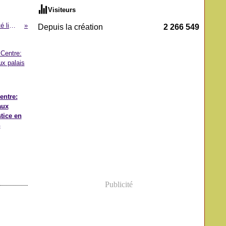
Visiteurs
Création d’une Société à responsabilité limitée: le capital ramené à 100 000 F
Depuis la création
2 266 549
entre:
aux
stice en
n
Publicité