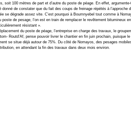
, soit 100 mètres de part et d’autre du poste de péage. En effet, argumente-t-e
é donné de constater que du fait des coups de freinage répétés à l’approche 
ée se dégrade assez vite. C’est pourquoi à Boumnyebel tout comme à Noma
u poste de pesage, l’on est en train de remplacer le revêtement bitumineux e
iculièrement résistant ».
éplacement du poste de péage, l’entreprise en charge des travaux, le groupe
om- Routd’Af, pense pouvoir livrer le chantier en fin juin prochain, puisque le
ent se situe déjà autour de 75%. Du côté de Nomayos, des pesages mobile
tribution, en attendant la fin des travaux dans deux mois environ.