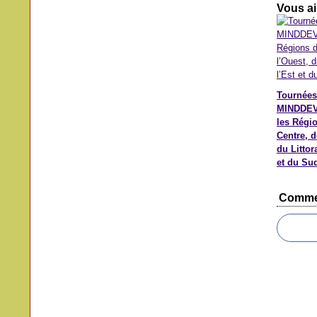
Vous ai
Tournées
MINDDEV
les Régi
Centre, d
du Littora
et du Su
Comme