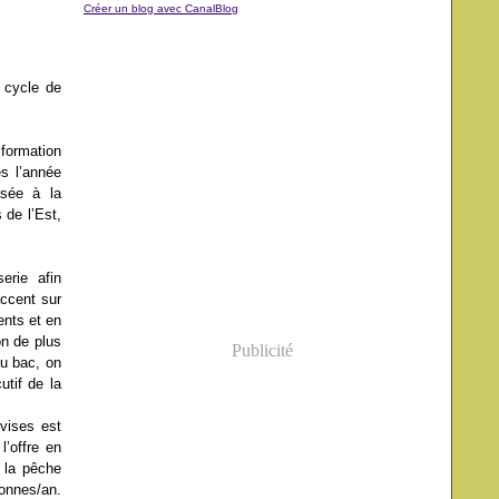
Créer un blog avec CanalBlog
 cycle de
 formation
és l’année
ssée à la
 de l’Est,
erie afin
accent sur
ents et en
on de plus
Publicité
du bac, on
utif de la
vises est
’offre en
 la pêche
tonnes/an.