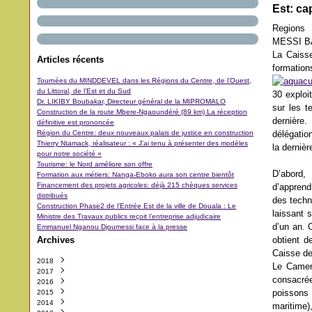
Est: ca
Regions
MESSI B
La Caiss
Articles récents
formations
Tournées du MINDDEVEL dans les Régions du Centre, de l’Ouest,
du Littoral, de l’Est et du Sud
30 exploi
Dr. LIKIBY Boubakar, Directeur général de la MIPROMALO
sur les t
Construction de la route Mbere-Ngaoundéré (89 km) La réception
dernière.
définitive est prononcée
Région du Centre: deux nouveaux palais de justice en construction
délégatio
Thierry Ntamack, réalisateur : « J’ai tenu à présenter des modèles
la dernièr
pour notre société »
Tourisme: le Nord améliore son offre
D’abord,
Formation aux métiers: Nanga-Eboko aura son centre bientôt
Financement des projets agricoles: déjà 215 chèques services
d’apprend
distribués
des techn
Construction Phase2 de l’Entrée Est de la ville de Douala : Le
laissant 
Ministre des Travaux publics reçoit l’entreprise adjudicaire
d’un an. 
Emmanuel Nganou Djoumessi face à la presse
Archives
obtient d
Caisse de
2018
Le Camer
2017
Octobre
(3)
consacrée
2016
Septembre
Décembre
(42)
(5)
poissons
2015
Août
Novembre
Décembre
(11)
(31)
(29)
2014
Juillet
Octobre
Novembre
Décembre
(11)
(48)
(64)
(40)
maritime)