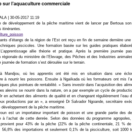
p sur l’aquaculture commerciale
ALA
|
30-05-2017 11:19
e de développement de la pêche maritime vient de lancer par Bertoua son
 itinérantes.
tants d’étangs de la région de l’Est ont reçu en fin de semaine dernière une
echniques piscicoles. Une formation basée sur les guides pratiques élabor
 L’apprentissage allie théorie et pratique. Après la première journée pa
n régionale du ministère de l’Elevage, des Pêches et des Industries animales
e journée de formation s’est déroulée sur le terrain.
 à Mandjou, où les apprentis ont été mis en situation dans une éclos
re à nourrir les poissons. Ensuite à Ngaïkada où les formateurs ont mis l’
iques plus pointues de rentabilité. « Sans investir dans l’acquisition des alim
ses alevins se nourrir dans la nature, on a par exemple un cycle de producti
Or en achetant des aliments de qualité et en changeant régulièrement l’eau 
eux productions par an », a enseigné Dr Salvador Ngoande, secrétaire exéc
 développement de la pêche maritime.
oun est un importateur important de poisson et une grande partie des de
 à l’achat de cette denrée. Selon des données du programme agropoles, l
 provient pour 43% de la pêche (22% de la pêche continentale, 21 % de
, 56,8% des importations et seulement 0,1% de la pisciculture, soit 1000 