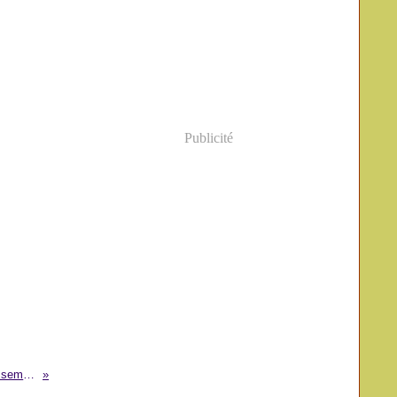
Publicité
Agriculture: avis de rajeunissement