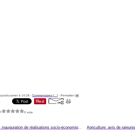
uyzoducamer à 14:26 -
Commentaires [
…
]
- Permalien [
#
]
?
0 vote
Bagofit: inauguration de réalisations socio-économiques