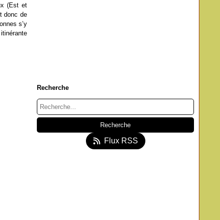
x (Est et
st donc de
sonnes s’y
itinérante
Recherche
Flux RSS