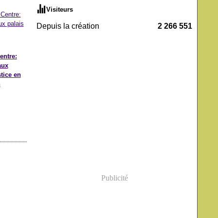
Visiteurs
Depuis la création
2 266 551
entre:
aux
stice en
n
Publicité