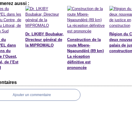
merez aussi :
Dr. LIKIBY Boubakar,
Région du C
 du
Directeur général de
Construction de la
deux nouve
EL dans
la MIPROMALO
route Mbere-
palais de ju
ons du
Ngaoundéré (89 km)
constructio
e l’Ouest,
La réception
l, de l’Est
définitive est
d
prononcée
ntaires
Ajouter un commentaire