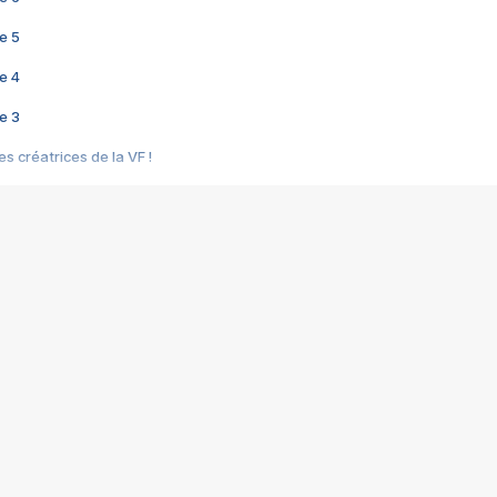
e 5
e 4
e 3
s créatrices de la VF !
e 2
e 1
e Mektoub My Love arrive enfin ! Rencontre avec Shaïn Boumedine et Sal
i : après Toni en famille
elle réalise le bouleversant Dites lui que je l'aime
ais ! Rencontre autour de Vie privée de Rebecca Zlotowski
 de Marguerite, Grave... Rencontre avec Ella Rumpf
 Les Rêveurs, un film intime sur la santé mentale