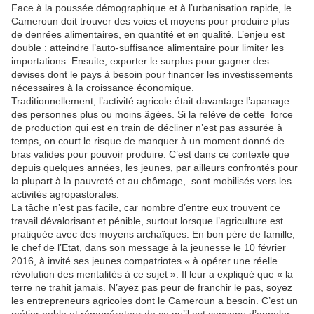
Face à la poussée démographique et à l’urbanisation rapide, le
Cameroun doit trouver des voies et moyens pour produire plus
de denrées alimentaires, en quantité et en qualité. L’enjeu est
double : atteindre l’auto-suffisance alimentaire pour limiter les
importations. Ensuite, exporter le surplus pour gagner des
devises dont le pays à besoin pour financer les investissements
nécessaires à la croissance économique.
Traditionnellement, l’activité agricole était davantage l’apanage
des personnes plus ou moins âgées. Si la relève de cette force
de production qui est en train de décliner n’est pas assurée à
temps, on court le risque de manquer à un moment donné de
bras valides pour pouvoir produire. C’est dans ce contexte que
depuis quelques années, les jeunes, par ailleurs confrontés pour
la plupart à la pauvreté et au chômage, sont mobilisés vers les
activités agropastorales.
La tâche n’est pas facile, car nombre d’entre eux trouvent ce
travail dévalorisant et pénible, surtout lorsque l’agriculture est
pratiquée avec des moyens archaïques. En bon père de famille,
le chef de l’Etat, dans son message à la jeunesse le 10 février
2016, à invité ses jeunes compatriotes « à opérer une réelle
révolution des mentalités à ce sujet ». Il leur a expliqué que « la
terre ne trahit jamais. N’ayez pas peur de franchir le pas, soyez
les entrepreneurs agricoles dont le Cameroun a besoin. C’est un