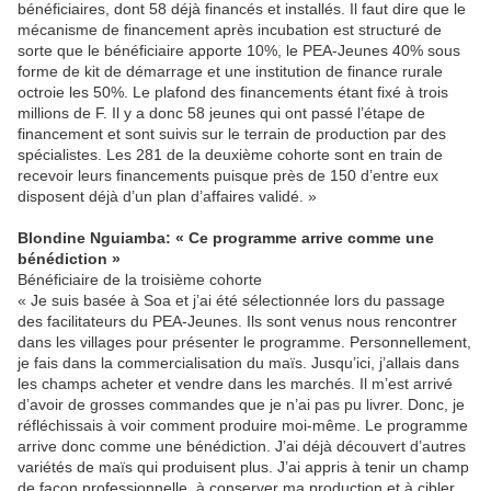
bénéficiaires, dont 58 déjà financés et installés. Il faut dire que le
mécanisme de financement après incubation est structuré de
sorte que le bénéficiaire apporte 10%, le PEA-Jeunes 40% sous
forme de kit de démarrage et une institution de finance rurale
octroie les 50%. Le plafond des financements étant fixé à trois
millions de F. Il y a donc 58 jeunes qui ont passé l’étape de
financement et sont suivis sur le terrain de production par des
spécialistes. Les 281 de la deuxième cohorte sont en train de
recevoir leurs financements puisque près de 150 d’entre eux
disposent déjà d’un plan d’affaires validé. »
Blondine Nguiamba: « Ce programme arrive comme une
bénédiction »
Bénéficiaire de la troisième cohorte
« Je suis basée à Soa et j’ai été sélectionnée lors du passage
des facilitateurs du PEA-Jeunes. Ils sont venus nous rencontrer
dans les villages pour présenter le programme. Personnellement,
je fais dans la commercialisation du maïs. Jusqu’ici, j’allais dans
les champs acheter et vendre dans les marchés. Il m’est arrivé
d’avoir de grosses commandes que je n’ai pas pu livrer. Donc, je
réfléchissais à voir comment produire moi-même. Le programme
arrive donc comme une bénédiction. J’ai déjà découvert d’autres
variétés de maïs qui produisent plus. J’ai appris à tenir un champ
de façon professionnelle, à conserver ma production et à cibler