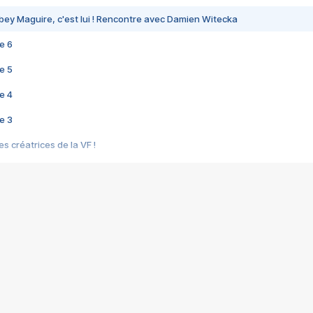
bey Maguire, c'est lui ! Rencontre avec Damien Witecka
e 6
e 5
e 4
e 3
s créatrices de la VF !
e 2
e 1
e Mektoub My Love arrive enfin ! Rencontre avec Shaïn Boumedine et Sal
i : après Toni en famille
elle réalise le bouleversant Dites lui que je l'aime
ais ! Rencontre autour de Vie privée de Rebecca Zlotowski