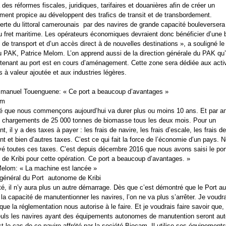
des réformes fiscales, juridiques, tarifaires et douanières afin de créer un
ment propice au développent des trafics de transit et de transbordement.
erte du littoral camerounais par des navires de grande capacité bouleversera
 fret maritime. Les opérateurs économiques devraient donc bénéficier d’une 
de transport et d’un accès direct à de nouvelles destinations », a souligné le 
u PAK, Patrice Melom. L’on apprend aussi de la direction générale du PAK qu
tenant au port est en cours d’aménagement. Cette zone sera dédiée aux activ
s à valeur ajoutée et aux industries légères.
manuel Touenguene: « Ce port a beaucoup d’avantages »
am
ité que nous commençons aujourd’hui va durer plus ou moins 10 ans. Et par a
x chargements de 25 000 tonnes de biomasse tous les deux mois. Pour un
, il y a des taxes à payer : les frais de navire, les frais d’escale, les frais de
t et bien d’autres taxes. C’est ce qui fait la force de l’économie d’un pays. 
é toutes ces taxes. C’est depuis décembre 2016 que nous avons saisi le por
de Kribi pour cette opération. Ce port a beaucoup d’avantages. »
elom: « La machine est lancée »
 général du Port autonome de Kribi
ité, il n’y aura plus un autre démarrage. Dès que c’est démontré que le Port 
 la capacité de manutentionner les navires, l’on ne va plus s’arrêter. Je voudr
que la réglementation nous autorise à le faire. Et je voudrais faire savoir que,
euls les navires ayant des équipements autonomes de manutention seront aut
st le cas de ce navire affrété par la société Biocam. Il utilise ses équipement