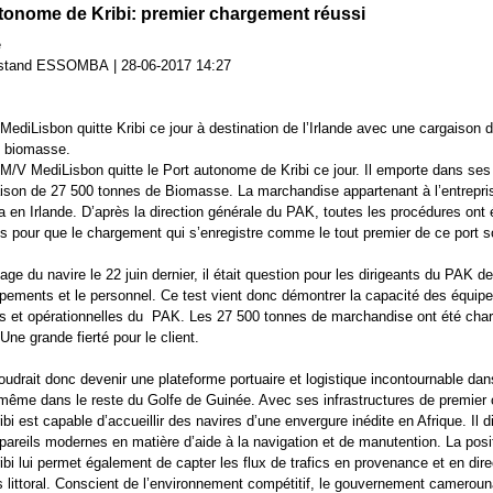
tonome de Kribi: premier chargement réussi
e
ostand ESSOMBA
|
28-06-2017 14:27
 MediLisbon quitte Kribi ce jour à destination de l’Irlande avec une cargaison 
e biomasse.
 M/V MediLisbon quitte le Port autonome de Kribi ce jour. Il emporte dans ses
ison de 27 500 tonnes de Biomasse. La marchandise appartenant à l’entrepri
 en Irlande. D’après la direction générale du PAK, toutes les procédures ont 
s pour que le chargement qui s’enregistre comme le tout premier de ce port so
age du navire le 22 juin dernier, il était question pour les dirigeants du PAK de
ipements et le personnel. Ce test vient donc démontrer la capacité des équip
s et opérationnelles du PAK. Les 27 500 tonnes de marchandise ont été cha
 Une grande fierté pour le client.
udrait donc devenir une plateforme portuaire et logistique incontournable dan
 même dans le reste du Golfe de Guinée. Avec ses infrastructures de premier o
ibi est capable d’accueillir des navires d’une envergure inédite en Afrique. Il 
ppareils modernes en matière d’aide à la navigation et de manutention. La posi
ibi lui permet également de capter les flux de trafics en provenance et en dir
 littoral. Conscient de l’environnement compétitif, le gouvernement cameroun