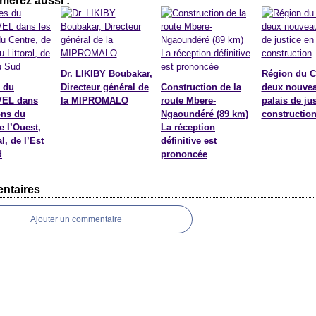
merez aussi :
Dr. LIKIBY Boubakar,
Région du C
 du
Directeur général de
Construction de la
deux nouve
EL dans
la MIPROMALO
route Mbere-
palais de ju
ons du
Ngaoundéré (89 km)
constructio
e l’Ouest,
La réception
l, de l’Est
définitive est
d
prononcée
ntaires
Ajouter un commentaire