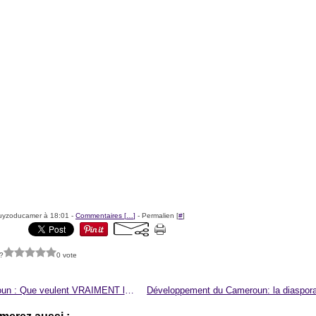
uyzoducamer à 18:01 -
Commentaires [
…
]
- Permalien [
#
]
?
0 vote
Cameroun : Que veulent VRAIMENT les médecins ?