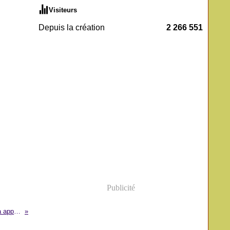
Visiteurs
Depuis la création
2 266 551
Publicité
Développement du Cameroun: la diaspora appelée à participer