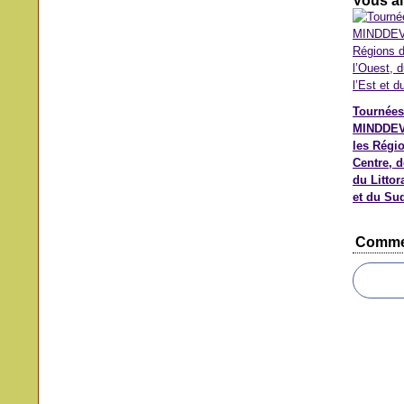
Vous ai
Tournées
MINDDEV
les Régi
Centre, d
du Littora
et du Su
Comme