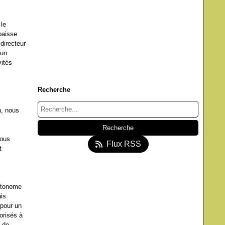
 le
baisse
directeur
’un
ités
Recherche
n, nous
Nous
Flux RSS
t
autonome
ais
 pour un
orisés à
s de