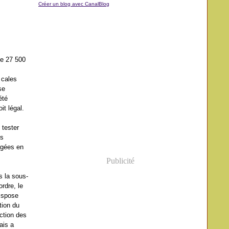
Créer un blog avec CanalBlog
de 27 500
 cales
se
été
it légal.
 tester
es
rgées en
Publicité
s la sous-
rdre, le
dispose
tion du
ection des
ais a