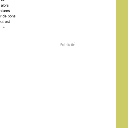
 alors
natures
ir de bons
out est
. »
Publicité