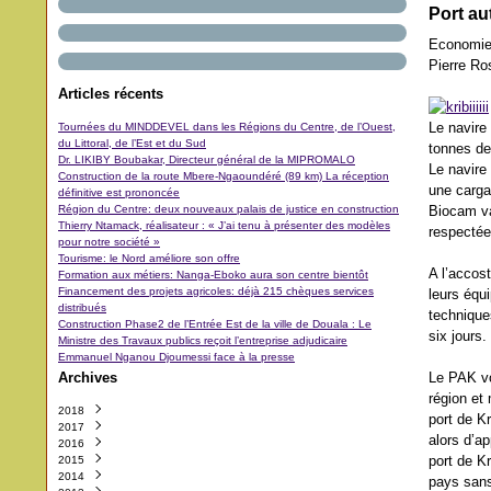
Port au
Economi
Pierre R
Articles récents
Le navire
Tournées du MINDDEVEL dans les Régions du Centre, de l’Ouest,
du Littoral, de l’Est et du Sud
tonnes d
Dr. LIKIBY Boubakar, Directeur général de la MIPROMALO
Le navire
Construction de la route Mbere-Ngaoundéré (89 km) La réception
une carga
définitive est prononcée
Région du Centre: deux nouveaux palais de justice en construction
Biocam va
Thierry Ntamack, réalisateur : « J’ai tenu à présenter des modèles
respectée
pour notre société »
Tourisme: le Nord améliore son offre
A l’accost
Formation aux métiers: Nanga-Eboko aura son centre bientôt
Financement des projets agricoles: déjà 215 chèques services
leurs équ
distribués
technique
Construction Phase2 de l’Entrée Est de la ville de Douala : Le
six jours.
Ministre des Travaux publics reçoit l’entreprise adjudicaire
Emmanuel Nganou Djoumessi face à la presse
Archives
Le PAK vo
région et
2018
port de Kr
2017
Octobre
(3)
alors d’a
2016
Septembre
Décembre
(42)
(5)
port de Kr
2015
Août
Novembre
Décembre
(11)
(31)
(29)
2014
Juillet
Octobre
Novembre
Décembre
(11)
(48)
(64)
(40)
pays sans