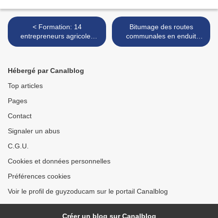
< Formation: 14
Bitumage des routes
entrepreneurs agricoles
communales en enduit
opérationnels
superficiel au réseau Ouest
: Etat d’avancement des
travaux >
Hébergé par Canalblog
Top articles
Pages
Contact
Signaler un abus
C.G.U.
Cookies et données personnelles
Préférences cookies
Voir le profil de guyzoducam sur le portail Canalblog
Créer un blog sur Canalblog