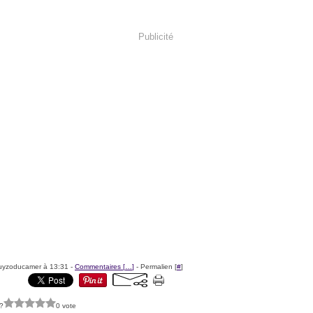
Publicité
uyzoducamer à 13:31 -
Commentaires [
…
]
- Permalien [
#
]
?
0 vote