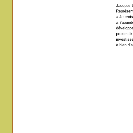
Jacques B
Représen
« Je croi
à Yaoundé
développe
proximité
investiss
à bien d’a