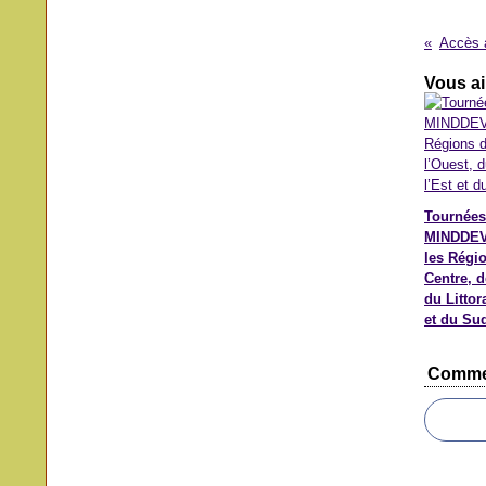
Vous ai
Tournées
MINDDEV
les Régi
Centre, d
du Littora
et du Su
Comme