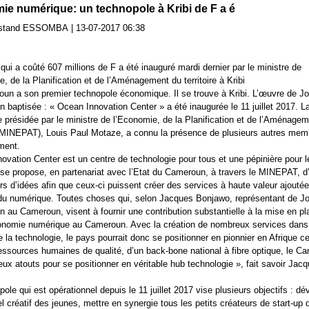
e numérique: un technopole à Kribi de F a é
ostand ESSOMBA
|
13-07-2017 06:38
qui a coûté 607 millions de F a été inauguré mardi dernier par le ministre de
, de la Planification et de l’Aménagement du territoire à Kribi
un a son premier technopole économique. Il se trouve à Kribi. L’œuvre de J
n baptisée : « Ocean Innovation Center » a été inaugurée le 11 juillet 2017. L
 présidée par le ministre de l’Economie, de la Planification et de l’Aménage
e (MINEPAT), Louis Paul Motaze, a connu la présence de plusieurs autres mem
ment.
ovation Center est un centre de technologie pour tous et une pépinière pour l
l se propose, en partenariat avec l’Etat du Cameroun, à travers le MINEPAT, d
urs d’idées afin que ceux-ci puissent créer des services à haute valeur ajouté
u numérique. Toutes choses qui, selon Jacques Bonjawo, représentant de J
n au Cameroun, visent à fournir une contribution substantielle à la mise en pl
onomie numérique au Cameroun. Avec la création de nombreux services dans
 la technologie, le pays pourrait donc se positionner en pionnier en Afrique ce
essources humaines de qualité, d’un back-bone national à fibre optique, le C
ux atouts pour se positionner en véritable hub technologie », fait savoir Jac
ole qui est opérationnel depuis le 11 juillet 2017 vise plusieurs objectifs : dé
el créatif des jeunes, mettre en synergie tous les petits créateurs de start-up 