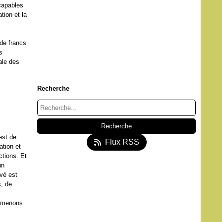
 capables
tion et la
 de francs
s
ale des
Recherche
est de
Flux RSS
ation et
ctions. Et
un
vé est
s, de
s menons