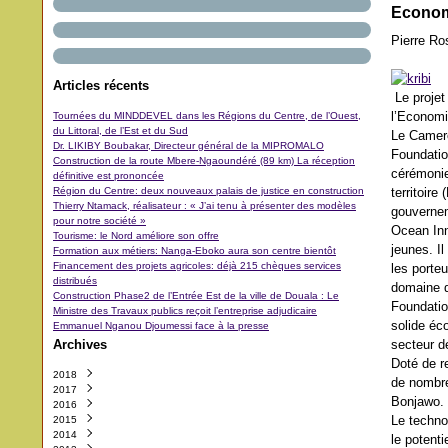
Economi
Pierre R
Articles récents
Le projet 
l’Economie
Tournées du MINDDEVEL dans les Régions du Centre, de l’Ouest,
du Littoral, de l’Est et du Sud
Le Camero
Dr. LIKIBY Boubakar, Directeur général de la MIPROMALO
Foundatio
Construction de la route Mbere-Ngaoundéré (89 km) La réception
cérémonie
définitive est prononcée
Région du Centre: deux nouveaux palais de justice en construction
territoir
Thierry Ntamack, réalisateur : « J’ai tenu à présenter des modèles
gouverne
pour notre société »
Ocean Inn
Tourisme: le Nord améliore son offre
jeunes. I
Formation aux métiers: Nanga-Eboko aura son centre bientôt
Financement des projets agricoles: déjà 215 chèques services
les porte
distribués
domaine d
Construction Phase2 de l’Entrée Est de la ville de Douala : Le
Foundatio
Ministre des Travaux publics reçoit l’entreprise adjudicaire
solide éc
Emmanuel Nganou Djoumessi face à la presse
Archives
secteur de
Doté de r
2018
de nombre
2017
Octobre
(3)
Bonjawo.
2016
Septembre
Décembre
(42)
(5)
Le technop
2015
Août
Novembre
Décembre
(11)
(31)
(29)
2014
Juillet
Octobre
Novembre
Décembre
(11)
(48)
(64)
(40)
le potenti