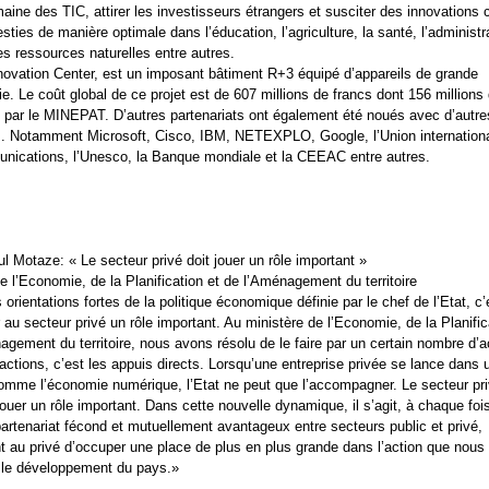
aine des TIC, attirer les investisseurs étrangers et susciter des innovations
esties de manière optimale dans l’éducation, l’agriculture, la santé, l’administra
es ressources naturelles entre autres.
ovation Center, est un imposant bâtiment R+3 équipé d’appareils de grande
e. Le coût global de ce projet est de 607 millions de francs dont 156 millions
 par le MINEPAT. D’autres partenariats ont également été noués avec d’autre
s. Notamment Microsoft, Cisco, IBM, NETEXPLO, Google, l’Union internation
nications, l’Unesco, la Banque mondiale et la CEEAC entre autres.
s
l Motaze: « Le secteur privé doit jouer un rôle important »
de l’Economie, de la Planification et de l’Aménagement du territoire
orientations fortes de la politique économique définie par le chef de l’Etat, c’
r au secteur privé un rôle important. Au ministère de l’Economie, de la Planific
agement du territoire, nous avons résolu de le faire par un certain nombre d’a
 actions, c’est les appuis directs. Lorsqu’une entreprise privée se lance dans 
omme l’économie numérique, l’Etat ne peut que l’accompagner. Le secteur pri
ouer un rôle important. Dans cette nouvelle dynamique, il s’agit, à chaque foi
partenariat fécond et mutuellement avantageux entre secteurs public et privé,
t au privé d’occuper une place de plus en plus grande dans l’action que nou
 le développement du pays.»