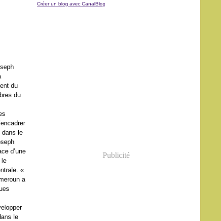
Créer un blog avec CanalBlog
oseph
a
ment du
bres du
es
’encadrer
e dans le
oseph
ace d’une
Publicité
 le
ntrale. «
ameroun a
ques
velopper
dans le