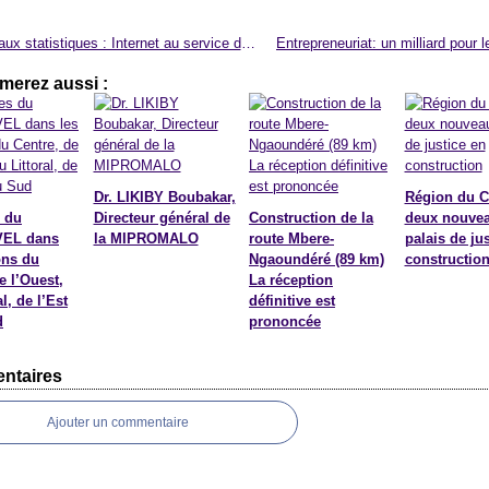
Accès aux statistiques : Internet au service des usagers
merez aussi :
Dr. LIKIBY Boubakar,
Région du C
 du
Directeur général de
Construction de la
deux nouve
EL dans
la MIPROMALO
route Mbere-
palais de ju
ons du
Ngaoundéré (89 km)
constructio
e l’Ouest,
La réception
l, de l’Est
définitive est
d
prononcée
ntaires
Ajouter un commentaire