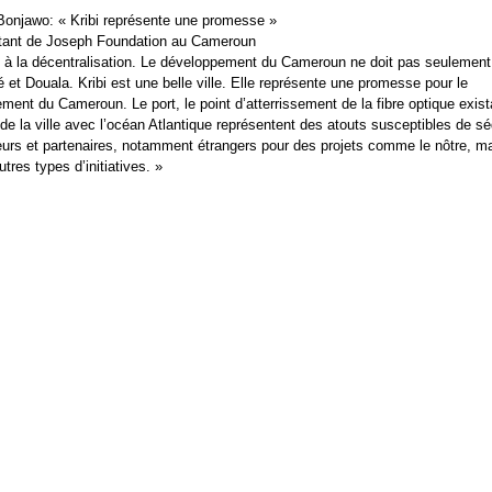
onjawo: « Kribi représente une promesse »
tant de Joseph Foundation au Cameroun
s à la décentralisation. Le développement du Cameroun ne doit pas seulement 
 et Douala. Kribi est une belle ville. Elle représente une promesse pour le
ment du Cameroun. Le port, le point d’atterrissement de la fibre optique exista
 de la ville avec l’océan Atlantique représentent des atouts susceptibles de s
eurs et partenaires, notamment étrangers pour des projets comme le nôtre, m
utres types d’initiatives. »