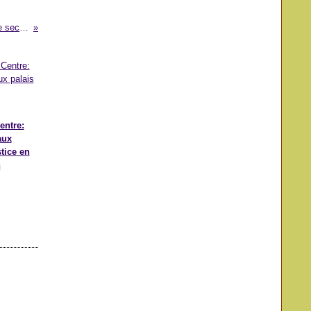
Entrepreneuriat: un milliard pour le secteur rural
entre:
aux
stice en
n