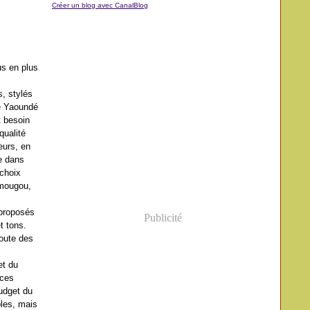
Créer un blog avec CanalBlog
us en plus
s, stylés
de Yaoundé
t besoin
qualité
eurs, en
e dans
 choix
Amougou,
 proposés
Publicité
t tons.
joute des
et du
 ces
udget du
les, mais