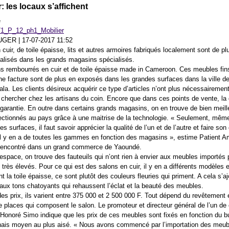
r: les locaux s’affichent
e
UGER
|
17-07-2017 11:52
cuir, de toile épaisse, lits et autres armoires fabriqués localement sont de pl
lisés dans les grands magasins spécialisés.
s rembourrés en cuir et de toile épaisse made in Cameroon. Ces meubles fin
ne facture sont de plus en exposés dans les grandes surfaces dans la ville 
ala. Les clients désireux acquérir ce type d’articles n’ont plus nécessairemen
es chercher chez les artisans du coin. Encore que dans ces points de vente, la 
 garantie. En outre dans certains grands magasins, on en trouve de bien meill
ectionnés au pays grâce à une maitrise de la technologie. « Seulement, mêm
s surfaces, il faut savoir apprécier la qualité de l’un et de l’autre et faire son
il y en a de toutes les gammes en fonction des magasins », estime Patient 
 rencontré dans un grand commerce de Yaoundé.
espace, on trouve des fauteuils qui n’ont rien à envier aux meubles importés
 très élevés. Pour ce qui est des salons en cuir, il y en a différents modèles e
 la toile épaisse, ce sont plutôt des couleurs fleuries qui priment. A cela s’a
aux tons chatoyants qui rehaussent l’éclat et la beauté des meubles.
des prix, ils varient entre 375 000 et 2 500 000 F. Tout dépend du revêtement 
 places qui composent le salon. Le promoteur et directeur général de l’un de
Honoré Simo indique que les prix de ces meubles sont fixés en fonction du b
is moyen au plus aisé. « Nous avons commencé par l’importation des meub