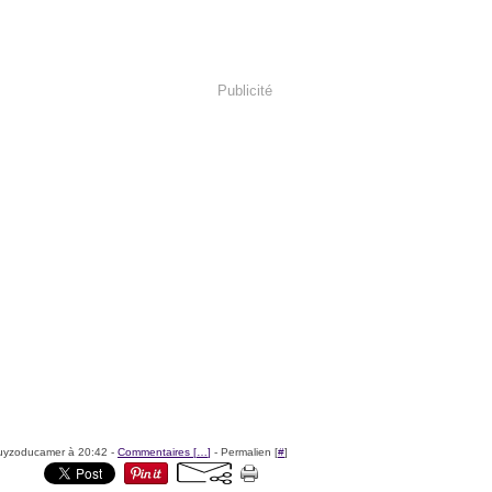
Publicité
uyzoducamer à 20:42 -
Commentaires [
…
]
- Permalien [
#
]