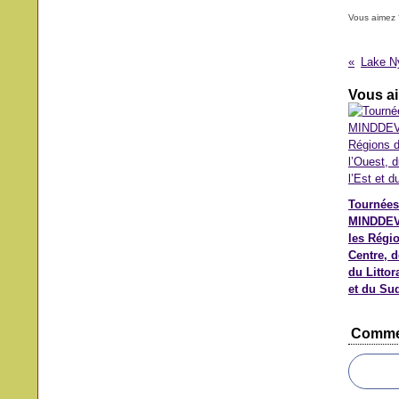
Vous aimez 
Vous ai
Tournées
MINDDEV
les Régi
Centre, d
du Littora
et du Su
Comme