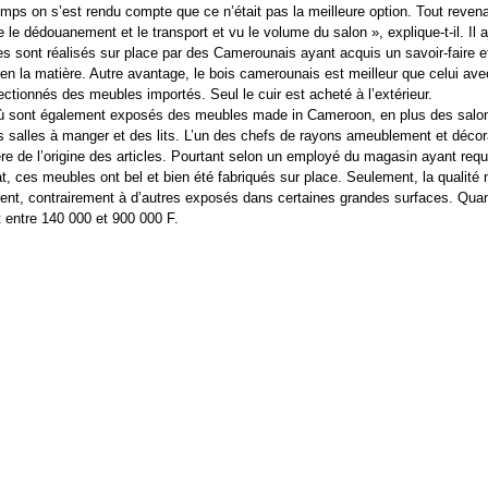
emps on s’est rendu compte que ce n’était pas la meilleure option. Tout revena
e le dédouanement et le transport et vu le volume du salon », explique-t-il. Il 
les sont réalisés sur place par des Camerounais ayant acquis un savoir-faire e
 en la matière. Autre avantage, le bois camerounais est meilleur que celui ave
ectionnés des meubles importés. Seul le cuir est acheté à l’extérieur.
où sont également exposés des meubles made in Cameroon, en plus des salo
s salles à manger et des lits. L’un des chefs de rayons ameublement et décor
ère de l’origine des articles. Pourtant selon un employé du magasin ayant requ
t, ces meubles ont bel et bien été fabriqués sur place. Seulement, la qualité 
ent, contrairement à d’autres exposés dans certaines grandes surfaces. Quan
nt entre 140 000 et 900 000 F.