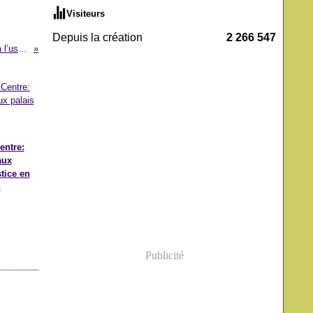
Visiteurs
Depuis la création
2 266 547
Barrage de Lom Pangar: place à l’usine de pied
entre:
aux
stice en
n
Publicité