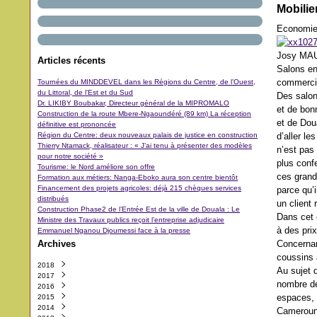
Mobilie
Economi
Josy MA
Articles récents
Salons en 
commercia
Tournées du MINDDEVEL dans les Régions du Centre, de l’Ouest,
du Littoral, de l’Est et du Sud
Des salon
Dr. LIKIBY Boubakar, Directeur général de la MIPROMALO
et de bon
Construction de la route Mbere-Ngaoundéré (89 km) La réception
et de Dou
définitive est prononcée
Région du Centre: deux nouveaux palais de justice en construction
d’aller l
Thierry Ntamack, réalisateur : « J’ai tenu à présenter des modèles
n’est pas
pour notre société »
plus conf
Tourisme: le Nord améliore son offre
ces grande
Formation aux métiers: Nanga-Eboko aura son centre bientôt
Financement des projets agricoles: déjà 215 chèques services
parce qu’
distribués
un client
Construction Phase2 de l’Entrée Est de la ville de Douala : Le
Dans cet 
Ministre des Travaux publics reçoit l’entreprise adjudicaire
à des prix
Emmanuel Nganou Djoumessi face à la presse
Archives
Concernant
coussins 
2018
Au sujet 
2017
Octobre
(3)
nombre de
2016
Septembre
Décembre
(42)
(5)
espaces, 
2015
Août
Novembre
Décembre
(11)
(31)
(29)
2014
Juillet
Octobre
Novembre
Décembre
(11)
(48)
(64)
(40)
Camerouna