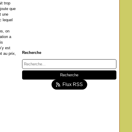
it trop
ajoute que
t une
c lequel
ns, on
ation a
is
n’y est
Recherche
t au prix,
Flux RSS