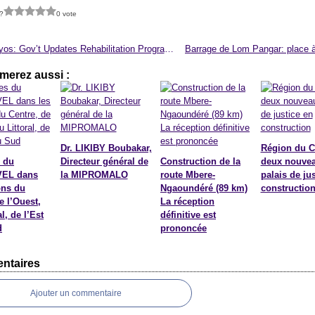
?
0 vote
Lake Nyos: Gov’t Updates Rehabilitation Programme Societe
merez aussi :
Dr. LIKIBY Boubakar,
Région du C
 du
Directeur général de
Construction de la
deux nouve
EL dans
la MIPROMALO
route Mbere-
palais de ju
ons du
Ngaoundéré (89 km)
constructio
e l’Ouest,
La réception
l, de l’Est
définitive est
d
prononcée
ntaires
Ajouter un commentaire