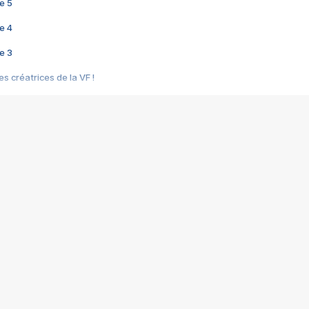
e 5
e 4
e 3
s créatrices de la VF !
e 2
e 1
e Mektoub My Love arrive enfin ! Rencontre avec Shaïn Boumedine et Sal
i : après Toni en famille
elle réalise le bouleversant Dites lui que je l'aime
ais ! Rencontre autour de Vie privée de Rebecca Zlotowski
 de Marguerite, Grave... Rencontre avec Ella Rumpf
 Les Rêveurs, un film intime sur la santé mentale
a avec un film sur le mouvement des Gilets jaunes