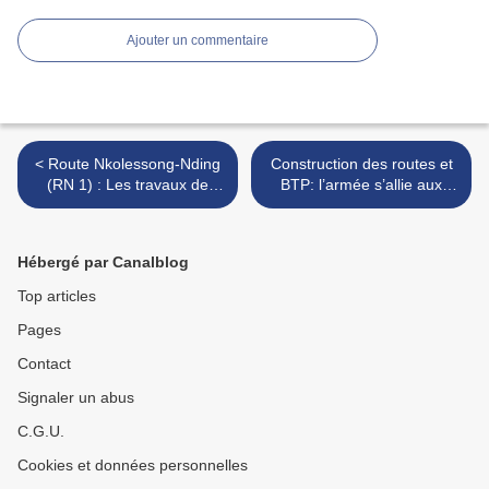
Ajouter un commentaire
< Route Nkolessong-Nding
Construction des routes et
(RN 1) : Les travaux de
BTP: l’armée s’allie aux
chaussée s’étendent à la
entreprises nationales >
ville de Nanga
Hébergé par Canalblog
Top articles
Pages
Contact
Signaler un abus
C.G.U.
Cookies et données personnelles