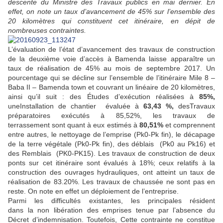
descente du Ministre des Travaux publics en mai dernier. En
effet, on note un taux d’avancement de 45% sur l’ensemble des
20 kilomètres qui constituent cet itinéraire, en dépit de
nombreuses contraintes.
L’évaluation de l’état d’avancement des travaux de construction
de la deuxième voie d’accès à Bamenda laisse apparaître un
taux de réalisation de 45% au mois de septembre 2017. Un
pourcentage qui se décline sur l’ensemble de l’itinéraire Mile 8 –
Baba II – Bamenda town et couvrant un linéaire de 20 kilomètres,
ainsi qu’il suit : des Études d’exécution réalisées à
85%,
uneInstallation de chantier évaluée à
63,43 %,
desTravaux
préparatoires exécutés à 85,52%, les travaux de
terrassement sont quant à eux estimés à
80,51%
et comprennent
entre autres, le nettoyage de l’emprise (Pk0-Pk fin), le décapage
de la terre végétale (Pk0-Pk fin), des déblais (Pk0 au Pk16) et
des Remblais (PK0-PK15). Les travaux de construction de deux
ponts sur cet itinéraire sont évalués à 18%; ceux relatifs à la
construction des ouvrages hydrauliques, ont atteint un taux de
réalisation de 83.20%. Les travaux de chaussée ne sont pas en
reste. On note en effet un déploiement de l’entreprise.
Parmi les difficultés existantes, les principales résident
dans la non libération des emprises tenue par l’absence du
Décret d’indemnisation. Toutefois, Cette contrainte ne constitue