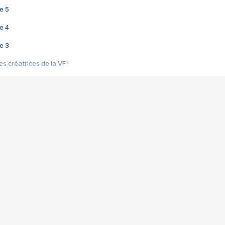
e 5
e 4
e 3
s créatrices de la VF !
e 2
e 1
e Mektoub My Love arrive enfin ! Rencontre avec Shaïn Boumedine et Sal
i : après Toni en famille
elle réalise le bouleversant Dites lui que je l'aime
ais ! Rencontre autour de Vie privée de Rebecca Zlotowski
 de Marguerite, Grave... Rencontre avec Ella Rumpf
 Les Rêveurs, un film intime sur la santé mentale