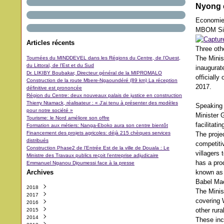
Nyong e
Economi
MBOM Si
Articles récents
Three oth
The Minis
Tournées du MINDDEVEL dans les Régions du Centre, de l’Ouest,
du Littoral, de l’Est et du Sud
inaugurat
Dr. LIKIBY Boubakar, Directeur général de la MIPROMALO
officiall
Construction de la route Mbere-Ngaoundéré (89 km) La réception
2017.
définitive est prononcée
Région du Centre: deux nouveaux palais de justice en construction
Thierry Ntamack, réalisateur : « J’ai tenu à présenter des modèles
Speaking 
pour notre société »
Minister 
Tourisme: le Nord améliore son offre
facilitat
Formation aux métiers: Nanga-Eboko aura son centre bientôt
Financement des projets agricoles: déjà 215 chèques services
The projec
distribués
competitiv
Construction Phase2 de l’Entrée Est de la ville de Douala : Le
villagers
Ministre des Travaux publics reçoit l’entreprise adjudicaire
has a pro
Emmanuel Nganou Djoumessi face à la presse
Archives
known as 
Babel Ma
2018
The Minist
2017
Octobre
(3)
covering 
2016
Septembre
Décembre
(42)
(5)
other rur
2015
Août
Novembre
Décembre
(11)
(31)
(29)
2014
Juillet
Octobre
Novembre
Décembre
(11)
(48)
(64)
(40)
These inc