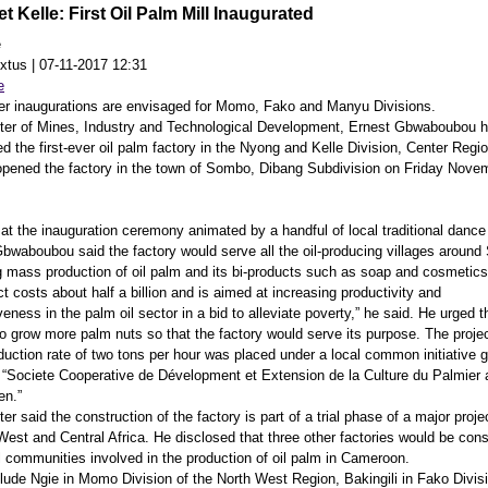
t Kelle: First Oil Palm Mill Inaugurated
e
xtus
|
07-11-2017 12:31
er inaugurations are envisaged for Momo, Fako and Manyu Divisions.
ter of Mines, Industry and Technological Development, Ernest Gbwaboubou 
ed the first-ever oil palm factory in the Nyong and Kelle Division, Center Regi
y opened the factory in the town of Sombo, Dibang Subdivision on Friday Nove
at the inauguration ceremony animated by a handful of local traditional dance
Gbwaboubou said the factory would serve all the oil-producing villages aroun
ing mass production of oil palm and its bi-products such as soap and cosmetics
t costs about half a billion and is aimed at increasing productivity and
eness in the palm oil sector in a bid to alleviate poverty,” he said. He urged t
 to grow more palm nuts so that the factory would serve its purpose. The proje
duction rate of two tons per hour was placed under a local common initiative 
“Societe Cooperative de Dévelopment et Extension de la Culture du Palmier a
en.”
er said the construction of the factory is part of a trial phase of a major proje
West and Central Africa. He disclosed that three other factories would be cons
al communities involved in the production of oil palm in Cameroon.
lude Ngie in Momo Division of the North West Region, Bakingili in Fako Divis