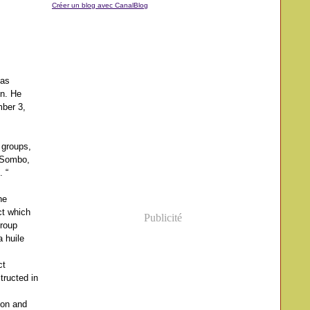
Créer un blog avec CanalBlog
has
on. He
mber 3,
 groups,
d Sombo,
. “
he
ct which
Publicité
group
 huile
ct
tructed in
ion and