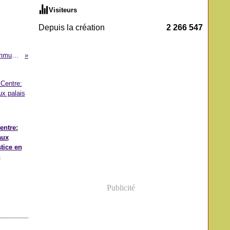
Visiteurs
Depuis la création
2 266 547
Patrimoine: Le peuple guidar en communion
entre:
aux
stice en
n
Publicité