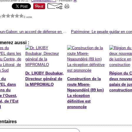
uyzoducamer à 00:11 -
Commentaires [
…
]
- Permalien [
#
]
?
0 vote
Cameroun-Gabon: un accord de défense en vue
merez aussi :
Dr. LIKIBY Boubakar,
Région du C
 du
Directeur général de
Construction de la
deux nouve
EL dans
la MIPROMALO
route Mbere-
palais de ju
ons du
Ngaoundéré (89 km)
constructio
e l’Ouest,
La réception
l, de l’Est
définitive est
d
prononcée
ntaires