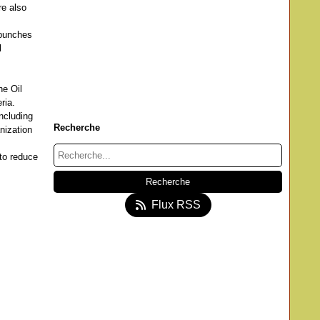
re also
 bunches
l
he Oil
ria.
including
Recherche
nization
to reduce
Flux RSS