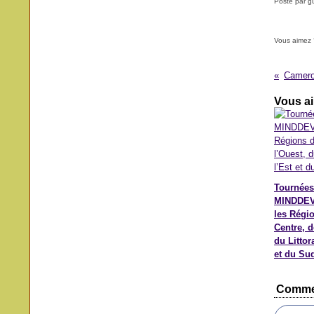
Posté par g
Vous aimez 
Vous ai
Tournées
MINDDEV
les Régi
Centre, d
du Littora
et du Su
Comme