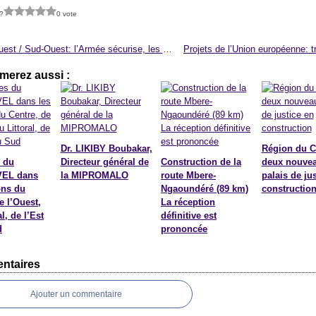
?
0 vote
Nord-Ouest / Sud-Ouest: l’Armée sécurise, les populations apprécient
merez aussi :
Dr. LIKIBY Boubakar,
Région du C
 du
Directeur général de
Construction de la
deux nouve
EL dans
la MIPROMALO
route Mbere-
palais de ju
ons du
Ngaoundéré (89 km)
constructio
e l’Ouest,
La réception
l, de l’Est
définitive est
d
prononcée
ntaires
Ajouter un commentaire