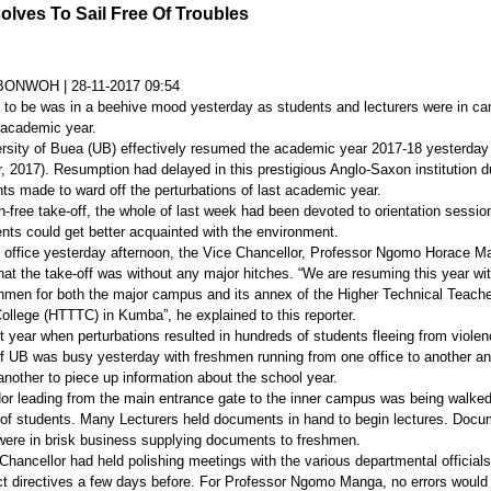
lves To Sail Free Of Troubles
MBONWOH
|
28-11-2017 09:54
 to be was in a beehive mood yesterday as students and lecturers were in c
 academic year.
rsity of Buea (UB) effectively resumed the academic year 2017-18 yesterday
 2017). Resumption had delayed in this prestigious Anglo-Saxon institution d
ts made to ward off the perturbations of last academic year.
ch-free take-off, the whole of last week had been devoted to orientation sessio
nts could get better acquainted with the environment.
s office yesterday afternoon, the Vice Chancellor, Professor Ngomo Horace M
hat the take-off was without any major hitches. “We are resuming this year wi
hmen for both the major campus and its annex of the Higher Technical Teache
College (HTTTC) in Kumba”, he explained to this reporter.
st year when perturbations resulted in hundreds of students fleeing from violen
 UB was busy yesterday with freshmen running from one office to another a
another to piece up information about the school year.
dor leading from the main entrance gate to the inner campus was being walke
of students. Many Lecturers held documents in hand to begin lectures. Docu
were in brisk business supplying documents to freshmen.
Chancellor had held polishing meetings with the various departmental official
ict directives a few days before. For Professor Ngomo Manga, no errors would