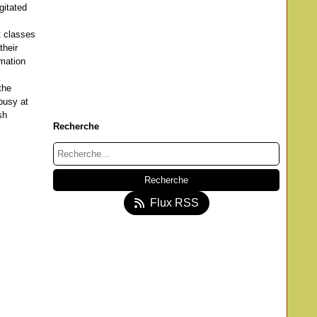
gitated
t classes
their
rmation
the
busy at
sh
Recherche
Flux RSS