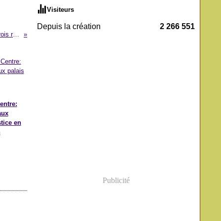
Visiteurs
Depuis la création
2 266 551
Projets de l’Union européenne: trois régions au scanner
entre:
aux
stice en
n
Publicité