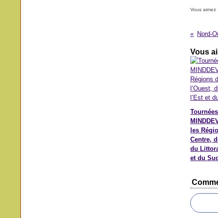
Vous aimez 
Vous ai
Tournées
MINDDEV
les Régi
Centre, d
du Littora
et du Su
Comme