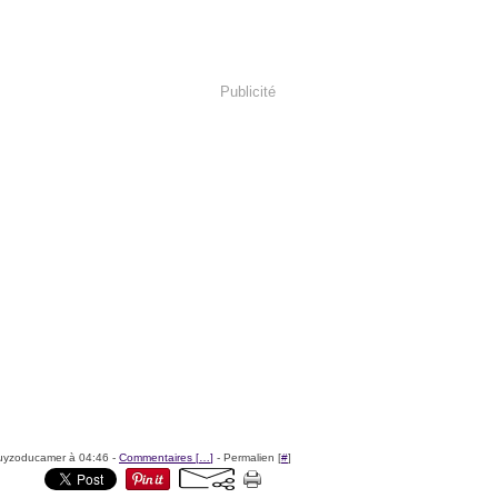
Publicité
uyzoducamer à 04:46 -
Commentaires [
…
]
- Permalien [
#
]