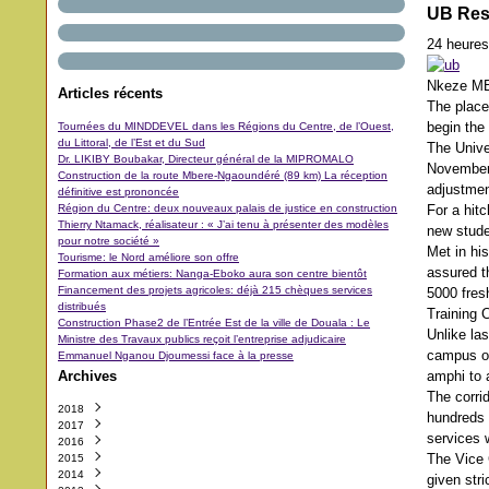
UB Reso
24 heures
Nkeze 
Articles récents
The place
begin the
Tournées du MINDDEVEL dans les Régions du Centre, de l’Ouest,
du Littoral, de l’Est et du Sud
The Unive
Dr. LIKIBY Boubakar, Directeur général de la MIPROMALO
November,
Construction de la route Mbere-Ngaoundéré (89 km) La réception
adjustmen
définitive est prononcée
Région du Centre: deux nouveaux palais de justice en construction
For a hit
Thierry Ntamack, réalisateur : « J’ai tenu à présenter des modèles
new stude
pour notre société »
Met in hi
Tourisme: le Nord améliore son offre
assured t
Formation aux métiers: Nanga-Eboko aura son centre bientôt
Financement des projets agricoles: déjà 215 chèques services
5000 fres
distribués
Training 
Construction Phase2 de l’Entrée Est de la ville de Douala : Le
Unlike la
Ministre des Travaux publics reçoit l’entreprise adjudicaire
campus of
Emmanuel Nganou Djoumessi face à la presse
Archives
amphi to 
The corri
2018
hundreds 
2017
Octobre
(3)
services 
2016
Septembre
Décembre
(42)
(5)
The Vice 
2015
Août
Novembre
Décembre
(11)
(31)
(29)
2014
Juillet
Octobre
Novembre
Décembre
(11)
(48)
(64)
(40)
given str