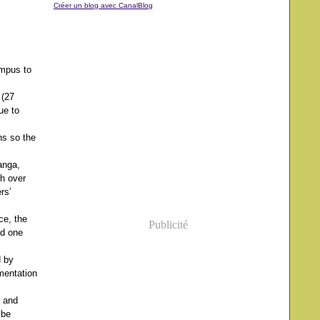
Créer un blog avec CanalBlog
ampus to
 (27
ue to
ns so the
anga,
th over
rs’
ce, the
Publicité
nd one
d by
mentation
s and
 be