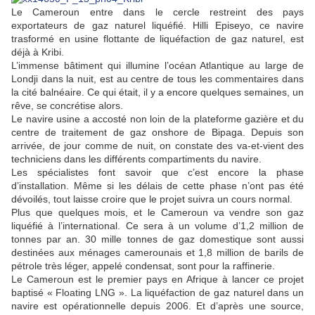
Le Cameroun entre dans le cercle restreint des pays
exportateurs de gaz naturel liquéfié. Hilli Episeyo, ce navire
trasformé en usine flottante de liquéfaction de gaz naturel, est
déjà à Kribi.
L’immense bâtiment qui illumine l’océan Atlantique au large de
Londji dans la nuit, est au centre de tous les commentaires dans
la cité balnéaire. Ce qui était, il y a encore quelques semaines, un
rêve, se concrétise alors.
Le navire usine a accosté non loin de la plateforme gazière et du
centre de traitement de gaz onshore de Bipaga. Depuis son
arrivée, de jour comme de nuit, on constate des va-et-vient des
techniciens dans les différents compartiments du navire.
Les spécialistes font savoir que c’est encore la phase
d’installation. Même si les délais de cette phase n’ont pas été
dévoilés, tout laisse croire que le projet suivra un cours normal.
Plus que quelques mois, et le Cameroun va vendre son gaz
liquéfié à l’international. Ce sera à un volume d’1,2 million de
tonnes par an. 30 mille tonnes de gaz domestique sont aussi
destinées aux ménages camerounais et 1,8 million de barils de
pétrole très léger, appelé condensat, sont pour la raffinerie.
Le Cameroun est le premier pays en Afrique à lancer ce projet
baptisé « Floating LNG ». La liquéfaction de gaz naturel dans un
navire est opérationnelle depuis 2006. Et d’après une source,