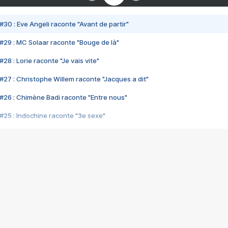
#30 : Eve Angeli raconte "Avant de partir"
#29 : MC Solaar raconte "Bouge de là"
28 : Lorie raconte "Je vais vite"
#27 : Christophe Willem raconte "Jacques a dit"
#26 : Chimène Badi raconte "Entre nous"
#25 : Indochine raconte "3e sexe"
#24 : Zaho raconte "C'est chelou"
#23 : Patrick Bruel raconte "Au café des délices"
#22 : Kyo raconte "Le chemin"
#21 : Nolwenn Leroy raconte "Cassé"
#20 : Patrick Hernandez raconte "Born to be alive"
#19 : Lorie raconte "Près de moi"