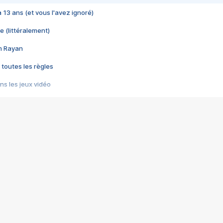
 a 13 ans (et vous l'avez ignoré)
e (littéralement)
im Rayan
 toutes les règles
s les jeux vidéo
us choquant de Rockstar ? - Le scandale BULLY
e plus moche de Steam
du RÊVE tourne au CAUCHEMAR
pendant 8 heures
it… à tort
umiliés par un jeu vidéo
ire - Final Fantasy 8