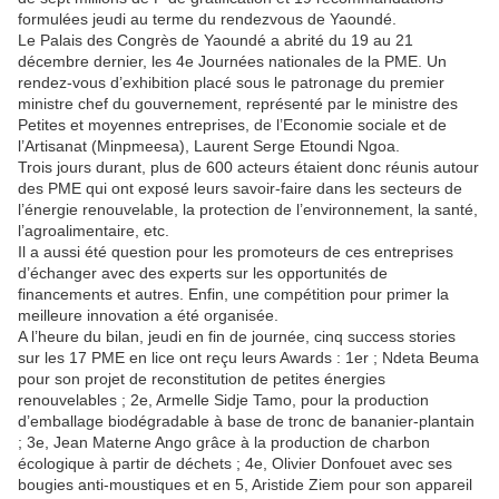
formulées jeudi au terme du rendezvous de Yaoundé.
Le Palais des Congrès de Yaoundé a abrité du 19 au 21
décembre dernier, les 4e Journées nationales de la PME. Un
rendez-vous d’exhibition placé sous le patronage du premier
ministre chef du gouvernement, représenté par le ministre des
Petites et moyennes entreprises, de l’Economie sociale et de
l’Artisanat (Minpmeesa), Laurent Serge Etoundi Ngoa.
Trois jours durant, plus de 600 acteurs étaient donc réunis autour
des PME qui ont exposé leurs savoir-faire dans les secteurs de
l’énergie renouvelable, la protection de l’environnement, la santé,
l’agroalimentaire, etc.
Il a aussi été question pour les promoteurs de ces entreprises
d’échanger avec des experts sur les opportunités de
financements et autres. Enfin, une compétition pour primer la
meilleure innovation a été organisée.
A l’heure du bilan, jeudi en fin de journée, cinq success stories
sur les 17 PME en lice ont reçu leurs Awards : 1er ; Ndeta Beuma
pour son projet de reconstitution de petites énergies
renouvelables ; 2e, Armelle Sidje Tamo, pour la production
d’emballage biodégradable à base de tronc de bananier-plantain
; 3e, Jean Materne Ango grâce à la production de charbon
écologique à partir de déchets ; 4e, Olivier Donfouet avec ses
bougies anti-moustiques et en 5, Aristide Ziem pour son appareil