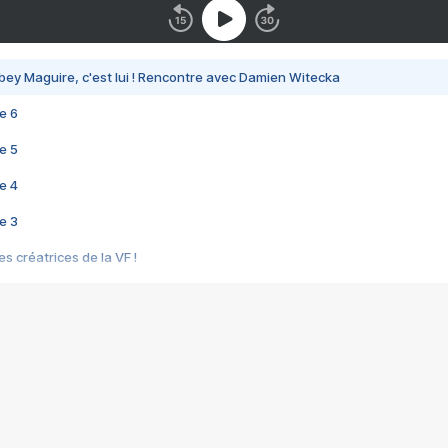
bey Maguire, c'est lui ! Rencontre avec Damien Witecka
e 6
e 5
e 4
e 3
s créatrices de la VF !
e 2
e 1
e Mektoub My Love arrive enfin ! Rencontre avec Shaïn Boumedine et Sal
i : après Toni en famille
elle réalise le bouleversant Dites lui que je l'aime