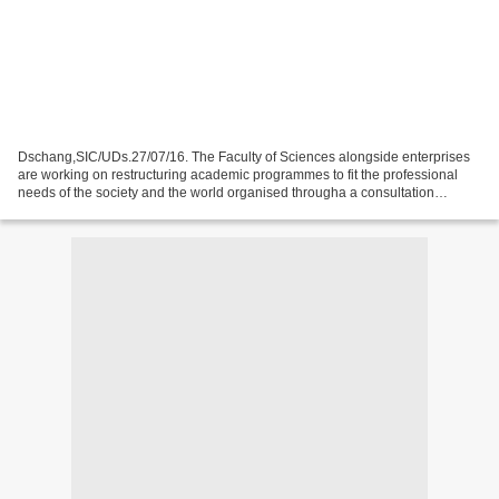
Dschang,SIC/UDs.27/07/16. The Faculty of Sciences alongside enterprises
are working on restructuring academic programmes to fit the professional
needs of the society and the world organised througha a consultation
workshop to run from the 27th to the...