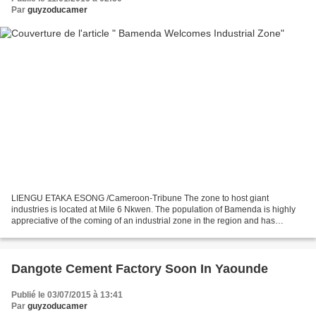
Par
guyzoducamer
LIENGU ETAKA ESONG /Cameroon-Tribune The zone to host giant
industries is located at Mile 6 Nkwen. The population of Bamenda is highly
appreciative of the coming of an industrial zone in the region and has
promised to collaborate when ever need arises....
Dangote Cement Factory Soon In Yaounde
Publié le 03/07/2015 à 13:41
Par
guyzoducamer