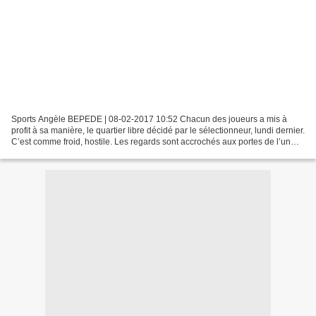
Sports Angèle BEPEDE | 08-02-2017 10:52 Chacun des joueurs a mis à
profit à sa manière, le quartier libre décidé par le sélectionneur, lundi dernier.
C’est comme froid, hostile. Les regards sont accrochés aux portes de l’un
des ascenseurs de l’hôtel Mont...