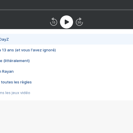
 DayZ
 a 13 ans (et vous l'avez ignoré)
e (littéralement)
im Rayan
 toutes les règles
s les jeux vidéo
us choquant de Rockstar ? - Le scandale BULLY
e plus moche de Steam
du RÊVE tourne au CAUCHEMAR