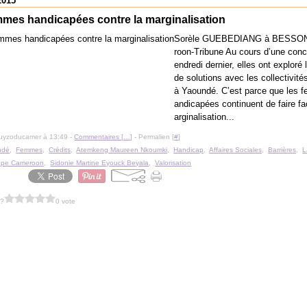
2015
mmes handicapées contre la marginalisation
Sorèle GUEBEDIANG à BESSO
roon-Tribune Au cours d’une conc
endredi dernier, elles ont exploré 
de solutions avec les collectivité
à Yaoundé. C’est parce que les 
andicapées continuent de faire fa
arginalisation...
guyzoducamer à 13:49 -
Commentaires [
…
]
- Permalien [
#
]
ndé
,
Femmes
,
Crédits
,
Atemkeng Maureen Nkoumki
,
Handicap
,
Affaires Sociales
,
Barrières
,
L
ope Cameroon
,
Sidonie Martine Eyouck Beyala
,
Valorisation
 ?
0 vote