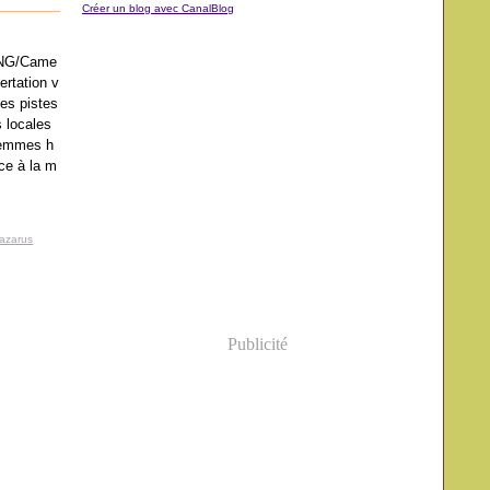
Créer un blog avec CanalBlog
NG/Came
ertation v
les pistes
s locales
femmes h
ce à la m
azarus
Publicité