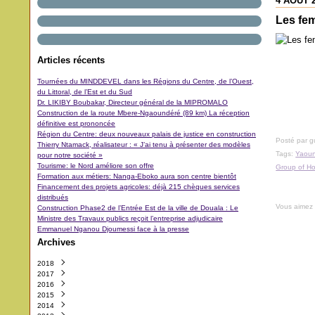
4 AOÛT 
Les fe
Articles récents
Tournées du MINDDEVEL dans les Régions du Centre, de l’Ouest,
du Littoral, de l’Est et du Sud
Dr. LIKIBY Boubakar, Directeur général de la MIPROMALO
Construction de la route Mbere-Ngaoundéré (89 km) La réception
définitive est prononcée
Région du Centre: deux nouveaux palais de justice en construction
Posté par 
Thierry Ntamack, réalisateur : « J’ai tenu à présenter des modèles
Tags:
Yaou
pour notre société »
Tourisme: le Nord améliore son offre
Group of H
Formation aux métiers: Nanga-Eboko aura son centre bientôt
Financement des projets agricoles: déjà 215 chèques services
distribués
Vous aimez
Construction Phase2 de l’Entrée Est de la ville de Douala : Le
Ministre des Travaux publics reçoit l’entreprise adjudicaire
Emmanuel Nganou Djoumessi face à la presse
Archives
2018
2017
Octobre
(3)
2016
Septembre
Décembre
(42)
(5)
2015
Août
Novembre
Décembre
(11)
(31)
(29)
2014
Juillet
Octobre
Novembre
Décembre
(11)
(48)
(64)
(40)