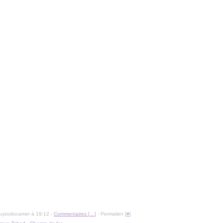
guyzoducamer à 19:12 -
Commentaires [
…
]
- Permalien [
#
]