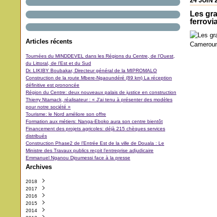
24 JUIN 
Les gr
ferrov
Articles récents
Tournées du MINDDEVEL dans les Régions du Centre, de l’Ouest,
du Littoral, de l’Est et du Sud
Dr. LIKIBY Boubakar, Directeur général de la MIPROMALO
Construction de la route Mbere-Ngaoundéré (89 km) La réception
définitive est prononcée
Région du Centre: deux nouveaux palais de justice en construction
Thierry Ntamack, réalisateur : « J’ai tenu à présenter des modèles
pour notre société »
Tourisme: le Nord améliore son offre
Formation aux métiers: Nanga-Eboko aura son centre bientôt
Financement des projets agricoles: déjà 215 chèques services
distribués
Construction Phase2 de l’Entrée Est de la ville de Douala : Le
Ministre des Travaux publics reçoit l’entreprise adjudicaire
Emmanuel Nganou Djoumessi face à la presse
Archives
2018
2017
Octobre
(3)
2016
Septembre
Décembre
(42)
(5)
2015
Août
Novembre
Décembre
(11)
(31)
(29)
2014
Juillet
Octobre
Novembre
Décembre
(11)
(48)
(64)
(40)