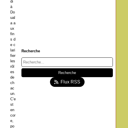
di
à
Do
ual
a a
ux
fin
s d
e c
lari
Recherche
fier
les
rôl
es
de
Flux RSS
ch
ac
un.
C’e
st
en
cor
e,
po