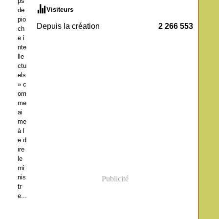
ps
Visiteurs
de
pio
Depuis la création
2 266 553
ch
e i
nte
lle
ctu
els
» c
om
me
ai
me
à l
e d
ire
le
mi
nis
Publicité
tr
e...