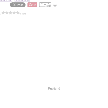
roun Tchad
,
Chemin de fer
 ?
0 vote
Publicité