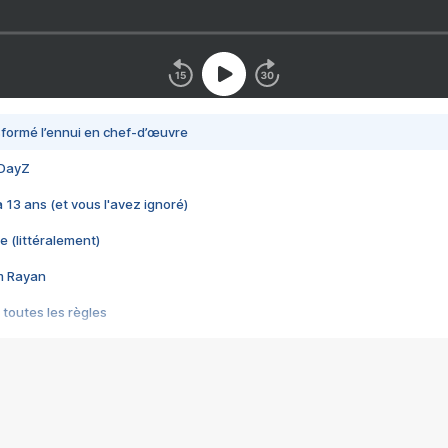
nsformé l’ennui en chef-d’œuvre
 DayZ
 a 13 ans (et vous l'avez ignoré)
e (littéralement)
im Rayan
 toutes les règles
s les jeux vidéo
us choquant de Rockstar ? - Le scandale BULLY
e plus moche de Steam