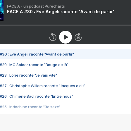
FACE A - un podcast Purecharts
FACE A #30 : Eve Angeli raconte "Avant de partir"
#30 : Eve Angeli raconte "Avant de partir"
#29 : MC Solaar raconte "Bouge de là"
28 : Lorie raconte "Je vais vite"
#27 : Christophe Willem raconte "Jacques a dit"
#26 : Chimène Badi raconte "Entre nous"
#25 : Indochine raconte "3e sexe"
#24 : Zaho raconte "C'est chelou"
#23 : Patrick Bruel raconte "Au café des délices"